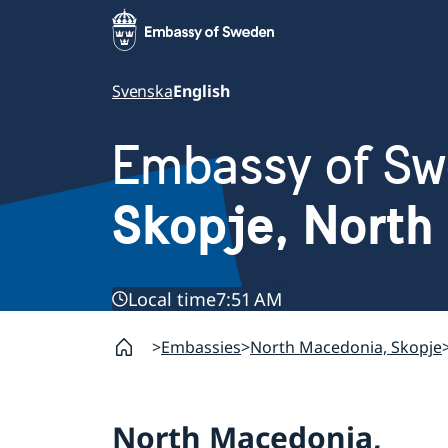
Svenska
English
Embassy of S
Skopje, North
Local time
7:51 AM
Embassies
North Macedonia, Skopje
North Macedonia,