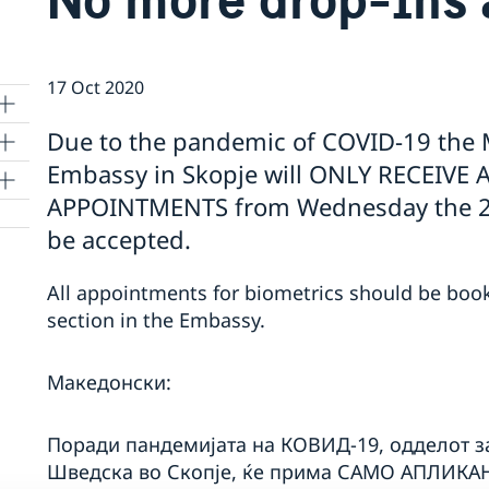
17 Oct 2020
Due to the pandemic of COVID-19 the M
Embassy in Skopje will ONLY RECEIV
APPOINTMENTS from Wednesday the 21s
be accepted.
All appointments for biometrics should be book
section in the Embassy.
and
Македонски:
Поради пандемијата на КОВИД-19, одделот з
Шведска во Скопје, ќе прима САМО АПЛИК