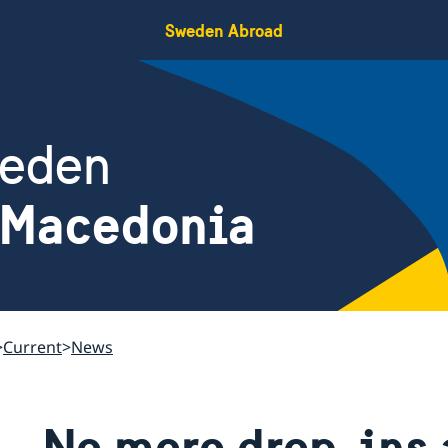
Sweden Abroad
weden
 Macedonia
Current
News
No more drop-ins