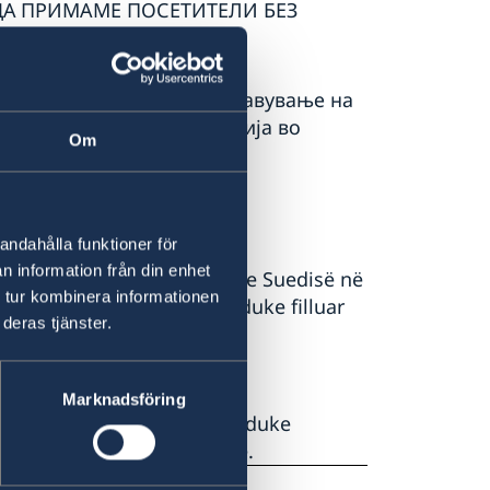
А ДА ПРИМAМЕ ПОСЕТИТЕЛИ БЕЗ
ба да се закажуваат со јавување на
та на одделот за миграција во
Om
andahålla funktioner för
n information från din enhet
 Migracionit në ambasadën e Suedisë në
 tur kombinera informationen
KANË CAKTUAR TERMINE, duke filluar
deras tjänster.
RMINE TË CAKTUARA NUK DO
Marknadsföring
ke do të duhet të caktohen duke
 e migracionit në ambasadë.