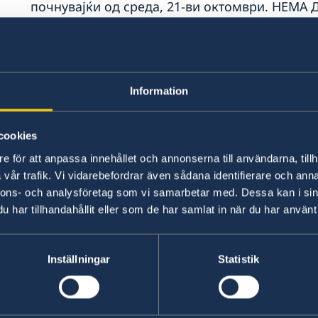
почнувајќи од среда, 21-ви октомври. НЕМ
ЗАКАЖАНИ ТЕРМИНИ.
Сите термини за биометрички отпечатоци тре
телефон или испраќање на порака на е-пошта
Information
амбасадата.
cookies
Shqip:
e för att anpassa innehållet och annonserna till användarna, tillh
vår trafik. Vi vidarebefordrar även sådana identifierare och anna
Për shkak të pandemisë së COVID-19, sektori i
nnons- och analysföretag som vi samarbetar med. Dessa kan i sin
Shkup, do të pranojë VETËM ATA APLIKANT QË 
har tillhandahållit eller som de har samlat in när du har använt 
nga dita e mërkurë, 21 tetor. Vizitorë PA TE
TË PRANOHEN.
Inställningar
Statistik
Të gjitha terminet për të lënë shenjat biometri
telefonuar ose duke dërguar email në sektorin