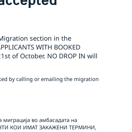
igration section in the
E APPLICANTS WITH BOOKED
t of October. NO DROP IN will
ed by calling or emailing the migration
а миграција во амбасадата на
АНТИ КОИ ИМАТ ЗАКАЖЕНИ ТЕРМИНИ,