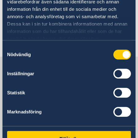
vidarebefordrar även sådana identifierare och annan
applicants when they need to visit the
information från din enhet till de sociala medier och
Consulate General for passport and
annons- och analysföretag som vi samarbetar med.
identity control.
Dessa kan i sin tur kombinera informationen med annan
information som du har tillhandahållit eller som de har
samlat in när du har använt deras tjänster.
Last updated 22 Jan 2024, 3.30 PM
Samtyckesval
Nödvändig
Sweden in North Macedonia,
Skopje
Inställningar
Statistik
Embassy
Visiting address
Marknadsföring
8ma Udarna Brigada No.2
Skopje
Postal address