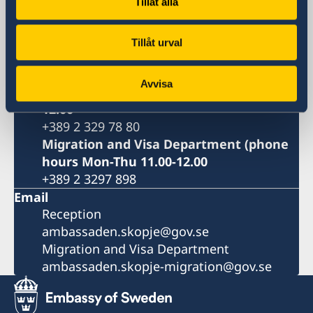
Tillåt alla
Embassy of Sweden
8ma Udarna Brigada No.2
1000 Skopje
Tillåt urval
North Macedonia
Phone
Avvisa
Reception phone hours Mon-Fri 09.00-
12.00
+389 2 329 78 80
Migration and Visa Department (phone
hours Mon-Thu 11.00-12.00
+389 2 3297 898
Email
Reception
ambassaden.skopje@gov.se
Migration and Visa Department
ambassaden.skopje-migration@gov.se