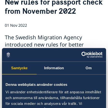
New rules for passport check
Ambassador
Contact / Opening Hours
from November 2022
Data Protection Policy
Book an appointment
Current
Development cooperation
News
01 Nov 2022
Rules for resident permits for visits
Invitation to civil society organisations for
The Swedish Migration Agency
partnership with Sida
introduced new rules for better
Important information for Migration cases and
Passports
passport checks for residence permit
applicants.
Samtycke
Information
Om
From 1st of November 2022, applicants for
a residence permit must show their
passport at an in-person visit before the
Denna webbplats använder cookies
Swedish Migration Agency can grant a
Vi använder enhetsidentifierare för att anpassa innehållet
permit.
och annonserna till användarna, tillhandahålla funktioner
för sociala medier och analysera vår trafik. Vi
The Migration Agency will contact affected