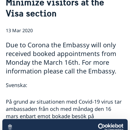
Minimize visitors at the
Ambassador
Contact / Opening Hours
Visa section
Data Protection Policy
Book an appointment
Current
Development cooperation
News
13 Mar 2020
Rules for resident permits for visits
Invitation to civil society organisations for
Due to Corona the Embassy will only
partnership with Sida
received booked appointments from
Important information for Migration cases and
Passports
Monday the March 16th. For more
information please call the Embassy.
Svenska:
På grund av situationen med Covid-19 virus tar
ambassaden från och med måndag den 16
mars enbart emot bokade besök på
ambassaden. För ytterligare information