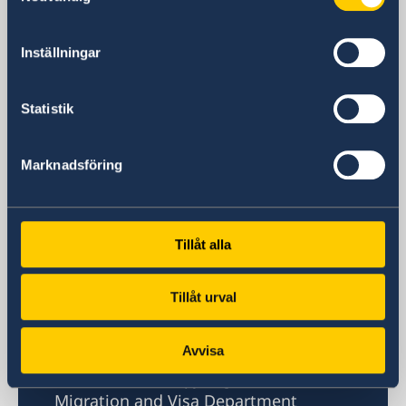
8ma Udarna Brigada No.2
Skopje
Inställningar
Postal address
Embassy of Sweden
8ma Udarna Brigada No.2
Statistik
1000 Skopje
North Macedonia
Marknadsföring
Phone
Reception phone hours Mon-Fri 09.00-
12.00
+389 2 329 78 80
Tillåt alla
Migration and Visa Department (phone
hours Mon-Thu 11.00-12.00
Tillåt urval
+389 2 3297 898
Email
Avvisa
Reception
ambassaden.skopje@gov.se
Migration and Visa Department