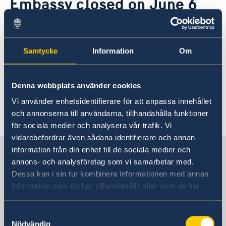
Embassy closed on June 6
Ambassador
Contact / Opening Hours
Data Protection Policy
Book an appointment
Current
01 Jun 2018
Development cooperation
News
Samtycke
Information
Om
Please note that the Embassy will be
Rules for resident permits for visits
Invitation to civil society organisations for
closed on Wednesday, 6 June, for the
partnership with Sida
Denna webbplats använder cookies
National Day of Sweden.
Important information for Migration cases and
Vi använder enhetsidentifierare för att anpassa innehållet
Passports
och annonserna till användarna, tillhandahålla funktioner
för sociala medier och analysera vår trafik. Vi
vidarebefordrar även sådana identifierare och annan
Sweden in North Macedonia,
information från din enhet till de sociala medier och
annons- och analysföretag som vi samarbetar med.
Skopje
Dessa kan i sin tur kombinera informationen med annan
information som du har tillhandahållit eller som de har
Embassy
samlat in när du har använt deras tjänster.
Samtyckesval
Visiting address
Nödvändig