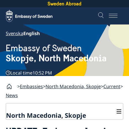
Sweden Abroad
Svenska
English
Embassy of Sweden
Skopje, North Macedonia
Local time
10:52 PM
Embassies
North Macedonia, Skopje
Current
News
North Macedonia, Skopje
About us