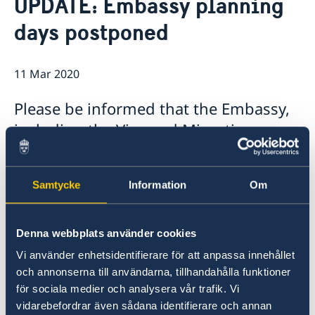
UPDATE: Embassy planning
Ambassador
Contact / Opening Hours
days postponed
Data Protection Policy
Book an appointment
Current
Development cooperation
News
11 Mar 2020
Rules for resident permits for visits
Invitation to civil society organisations for
Please be informed that the Embassy,
partnership with Sida
including the Visa and Migration
Important information for Migration cases and
Passports
Section, will be open on March 12th
and 13th 2020
Samtycke
Information
Om
Following the latest measures of the Ministry of
Health of North Macedonia we have decided to
Denna webbplats använder cookies
postpone our planning days. The Embassy will
Vi använder enhetsidentifierare för att anpassa innehållet
stay open and continue working under normal
och annonserna till användarna, tillhandahålla funktioner
working hours.
för sociala medier och analysera vår trafik. Vi
vidarebefordrar även sådana identifierare och annan