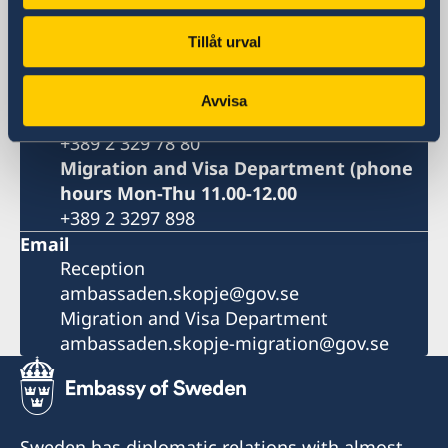
1000 Skopje
North Macedonia
Tillåt urval
Phone
Reception phone hours Mon-Fri 09.00-
Avvisa
12.00
+389 2 329 78 80
Migration and Visa Department (phone
hours Mon-Thu 11.00-12.00
+389 2 3297 898
Email
Reception
ambassaden.skopje@gov.se
Migration and Visa Department
ambassaden.skopje-migration@gov.se
Sweden has diplomatic relations with almost