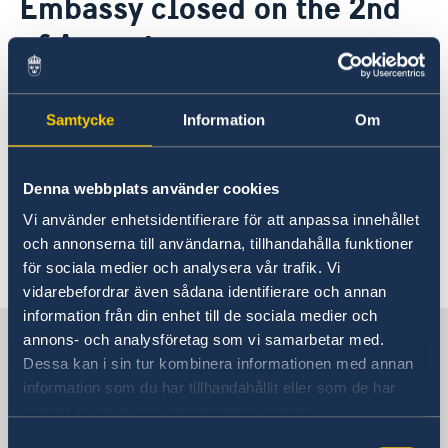
Embassy closed on the 2nd
Ambassador
Contact / Opening Hours
of August
Data Protection Policy
Book an appointment
Current
Development cooperation
News
30 Jul 2024
Rules for resident permits for visits
Samtycke
Information
Om
Invitation to civil society organisations for
The Embassy will be closed on Friday,
partnership with Sida
the 2nd of August 2024, for North
Important information for Migration cases and
Denna webbplats använder cookies
Passports
Macedonia's Republic Day.
Vi använder enhetsidentifierare för att anpassa innehållet
och annonserna till användarna, tillhandahålla funktioner
för sociala medier och analysera vår trafik. Vi
vidarebefordrar även sådana identifierare och annan
information från din enhet till de sociala medier och
Sweden in North Macedonia,
annons- och analysföretag som vi samarbetar med.
Skopje
Dessa kan i sin tur kombinera informationen med annan
information som du har tillhandahållit eller som de har
samlat in när du har använt deras tjänster.
Embassy
Samtyckesval