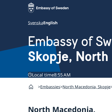
Svenska
English
Embassy of S
Skopje, North
Local time
8:55 AM
Embassies
North Macedonia, Skopje
North Macedonia,