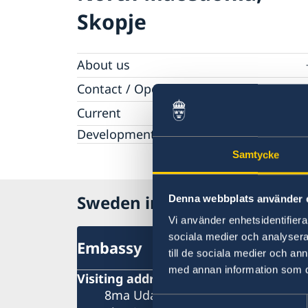
Skopje
About us
Ambassador
Contact / Opening Hours
Data Protection Policy
Book an appointment
Current
Development cooperation
News
Samtycke
Rules for resident permits for visits
Invitation to civil society organisations for
partnership with Sida
Sweden in North Macedonia
Denna webbplats använder 
Important information for Migration cases 
Passports
Vi använder enhetsidentifierar
sociala medier och analysera 
Embassy
till de sociala medier och a
med annan information som du 
Visiting address
8ma Udarna Brigada No.2
Samtyckesval