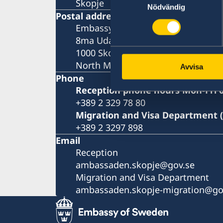
Skopje
Nödvändig
Postal address
Embassy of Sweden
8ma Udarna Brigada No.2
1000 Skopje
North Macedonia
Avvisa
Phone
Reception phone hours Mon-Fri 0
+389 2 329 78 80
Migration and Visa Department 
+389 2 3297 898
Email
Reception
ambassaden.skopje@gov.se
Migration and Visa Department
ambassaden.skopje-migration@go