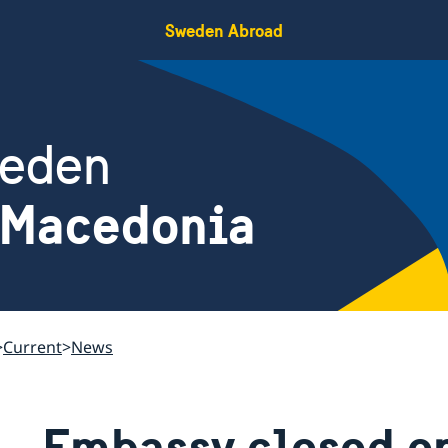
Sweden Abroad
weden
 Macedonia
Current
News
Embassy closed o