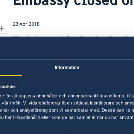
23 Apr 2018
The Embassy will be closed on Tuesday
Labour Day. It will reopen as usual on 
Information
, Skopje
cookies
and
e för att anpassa innehållet och annonserna till användarna, tillh
vår trafik. Vi vidarebefordrar även sådana identifierare och anna
nnons- och analysföretag som vi samarbetar med. Dessa kan i sin
har tillhandahållit eller som de har samlat in när du har använt 