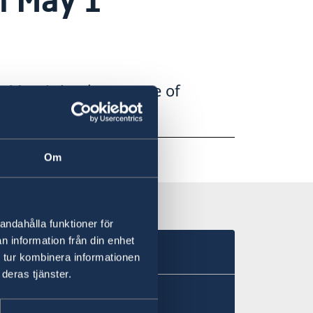
, May 1, in observance of
May 3.
Om
andahålla funktioner för
n information från din enhet
 tur kombinera informationen
deras tjänster.