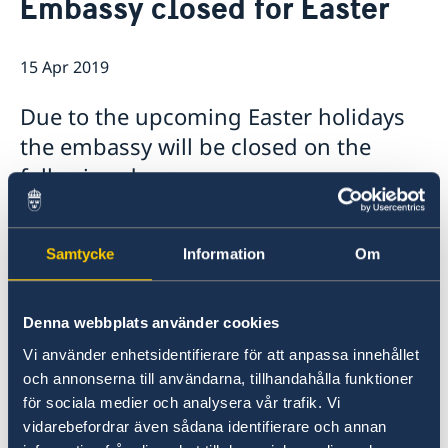
Embassy closed for Easter
Ambassador
Contact / Opening Hours
Data Protection Policy
Book an appointment
Current
15 Apr 2019
Development cooperation
News
Due to the upcoming Easter holidays
Rules for resident permits for visits
Invitation to civil society organisations for
the embassy will be closed on the
partnership with Sida
following days:
Important information for Migration cases and
Passports
Friday, April 19
Monday, April 22
Samtycke
Information
Om
Friday, April 26
Monday, April 29
Denna webbplats använder cookies
Wednesday, May 1
Vi använder enhetsidentifierare för att anpassa innehållet
och annonserna till användarna, tillhandahålla funktioner
In addition to the dates above, the Migration
för sociala medier och analysera vår trafik. Vi
Section at the embassy will also be closed on
vidarebefordrar även sådana identifierare och annan
April 30, due to training. The Migration Section