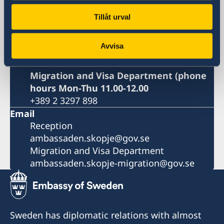
1000 Skopje
North Macedonia
Tillåt urval
Phone
Reception phone hours Mon-Fri 09.00-
Avvisa
12.00
+389 2 329 78 80
Migration and Visa Department (phone
hours Mon-Thu 11.00-12.00
+389 2 3297 898
Email
Reception
ambassaden.skopje@gov.se
Migration and Visa Department
ambassaden.skopje-migration@gov.se
Sweden has diplomatic relations with almost