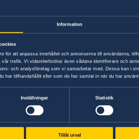
Information
cookies
e för att anpassa innehållet och annonserna till användarna, tillh
vår trafik. Vi vidarebefordrar även sådana identifierare och anna
Photo: Anders Löwdin/Riksdagen
nnons- och analysföretag som vi samarbetar med. Dessa kan i sin
har tillhandahållit eller som de har samlat in när du har använt 
Inställningar
Statistik
Policy is available here:
023 on government.se
Tillåt urval