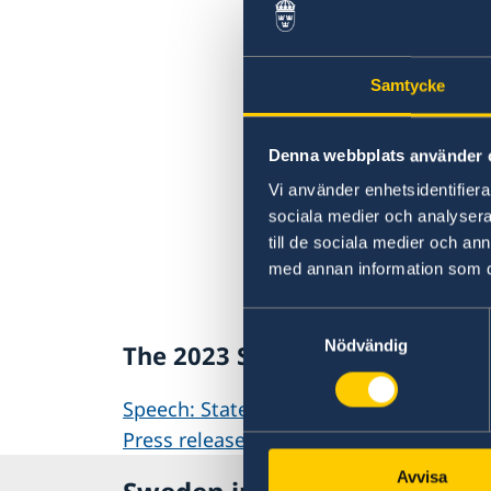
Samtycke
Denna webbplats använder 
Vi använder enhetsidentifierar
sociala medier och analysera 
till de sociala medier och a
med annan information som du 
Samtyckesval
Nödvändig
The 2023 Statement of Foreign 
Speech: Statement of Foreign Policy 2
Press release
Avvisa