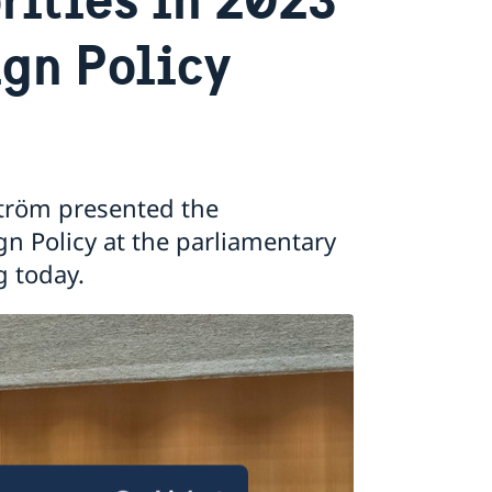
ign Policy
lström presented the
n Policy at the parliamentary
g today.