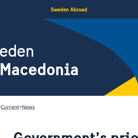
Sweden Abroad
weden
 Macedonia
Current
News
Government’s prio