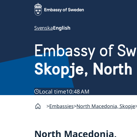
Svenska
English
Embassy of S
Skopje, North
Local time
10:48 AM
Embassies
North Macedonia, Skopje
North Macedonia,