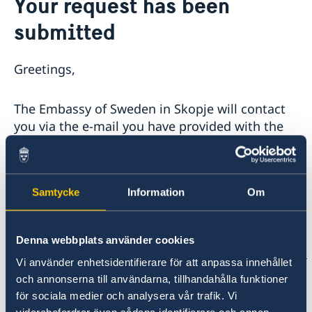
Your request has been
Ambassador
Contact / Opening Hours
submitted
Data Protection Policy
Book an appointment
Current
Development cooperation
News
Greetings,
Rules for resident permits for visits
Invitation to civil society organisations for
The Embassy of Sweden in Skopje will contact
partnership with Sida
you via the e-mail you have provided with the
Important information for Migration cases and
information on when to visit the embassy and
Passports
which documents you need to bring with you.
Samtycke
Information
Om
You can also read more about applying for
residence permit at the Swedish Migration
Agency's web page
Denna webbplats använder cookies
https://www.migrationsverket.se/English/Private-
Vi använder enhetsidentifierare för att anpassa innehållet
individuals.html
och annonserna till användarna, tillhandahålla funktioner
för sociala medier och analysera vår trafik. Vi
Best regards,