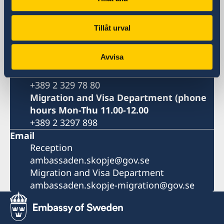
8ma Udarna Brigada No.2
1000 Skopje
Tillåt urval
North Macedonia
Phone
Avvisa
Reception phone hours Mon-Fri 09.00-
12.00
+389 2 329 78 80
Migration and Visa Department (phone
hours Mon-Thu 11.00-12.00
+389 2 3297 898
Email
Reception
ambassaden.skopje@gov.se
Migration and Visa Department
ambassaden.skopje-migration@gov.se