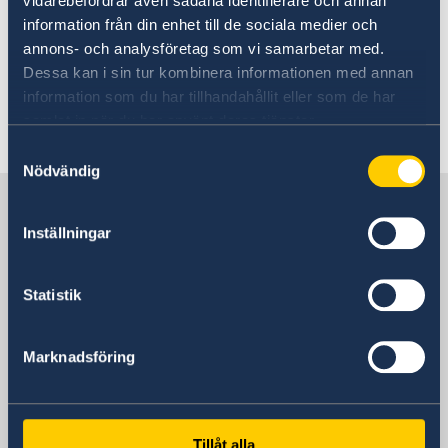
vidarebefordrar även sådana identifierare och annan
information från din enhet till de sociala medier och
annons- och analysföretag som vi samarbetar med.
Migration Section at the Embassy of Sweden in
Dessa kan i sin tur kombinera informationen med annan
Skopje.
information som du har tillhandahållit eller som de har
samlat in när du har använt deras tjänster.
Last updated 29 Jul 2019, 3.38 PM
Samtyckesval
Nödvändig
Sweden in North Macedonia,
Skopje
Inställningar
Embassy
Statistik
Visiting address
Marknadsföring
8ma Udarna Brigada No.2
Skopje
Postal address
Embassy of Sweden
Tillåt alla