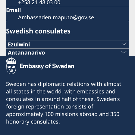
+258 21 48 03 00
Email
Ambassaden.maputo@gov.se
Swedish consulates
Ezulwini
Telephone
Antananarivo
Mobile & Whatsapp
+268 2416-1156
+261 32 69 449 06
E-mail
Sweden has diplomatic relations with almost
E-mail
all states in the world, with embassies and
swedishconsulate.eswatini@gmail.com
consulates in around half of these. Sweden's
sweden.mgaconsulate@gmail.com
Nyonyane Street, Corner Plaza, Ezulwini,
foreign representation consists of
Eswatini
Villa Hacienda,
approximately 100 missions abroad and 350
RP RAHAJAMARIZAFY
honorary consulates.
Opening hours:
Ambohijatovo- Ivandry
Monday-Friday 09:00-12:00