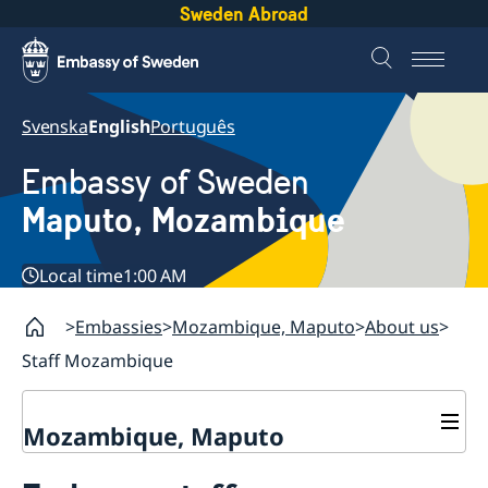
Sweden Abroad
Svenska
English
Português
Embassy of Sweden
Maputo, Mozambique
Local time
1:00 AM
Embassies
Mozambique, Maputo
About us
Staff Mozambique
Mozambique, Maputo
Contact