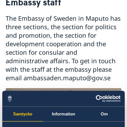
Embassy staff
About us
Staff Mozambique
The Embassy of Sweden in Maputo has
Current
three sections, the section for politics
New ministers at the Ministry for Foreign Affairs
and promotion, the section for
News
development cooperation and the
New funding round opens in Mozambique to
support solutions for productive use of energy
section for consular and
administrative affairs. To get in touch
with the staff at the embassy please
email ambassaden.maputo@gov.se
Samtycke
Information
Om