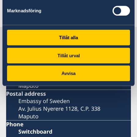
Marknadsföring
Last updated 20 Nov 2024, 9.17 AM
Sweden in Mozambique, Maputo
Tillåt alla
Embassy
Tillåt urval
Visiting address
Avvisa
Av. Julius Nyerere 1128
Maputo
Postal address
Embassy of Sweden
Av. Julius Nyerere 1128, C.P. 338
Maputo
Phone
Switchboard