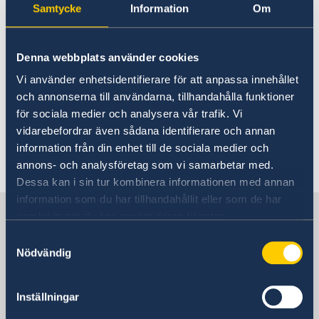
Embassy closed
About us
Samtycke
Information
Om
Ambassador
Current
Vacancies
11 Apr 2024
Current News
Denna webbplats använder cookies
Facts on Liberia
Sweden’s Development Cooperation
Embassy closed
The Embassy is closed on Friday 12
Vi använder enhetsidentifierare för att anpassa innehållet
Sweden supports respect for SRHR in Liberia
och annonserna till användarna, tillhandahålla funktioner
April 2024 due to Liberian public
Non-Acceptance of Corruption
för sociala medier och analysera vår trafik. Vi
holiday.
Doing business in Liberia
vidarebefordrar även sådana identifierare och annan
Travelling to Sweden
information från din enhet till de sociala medier och
annons- och analysföretag som vi samarbetar med.
Dessa kan i sin tur kombinera informationen med annan
information som du har tillhandahållit eller som de har
Sweden in Liberia, Monrovia
samlat in när du har använt deras tjänster.
Samtyckesval
Nödvändig
Embassy
Visiting address
Inställningar
LCL Compound