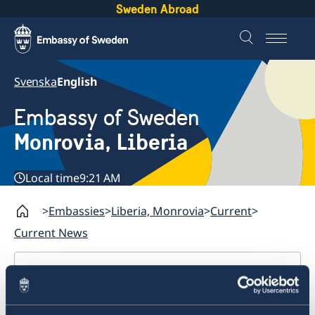
Sweden Abroad
Svenska
English
Embassy of Sweden
Monrovia, Liberia
Local time
9:21 AM
Embassies
Liberia, Monrovia
Current
Current News
Liberia, Monrovia
Contact