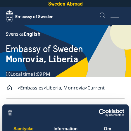
Sweden Abroad
Svenska
English
Embassy of Sweden
Monrovia, Liberia
Local time
1:09 PM
Embassies
Liberia, Monrovia
Current
Liberia, Monrovia
Contact
Current
About us
Samtycke
Information
Om