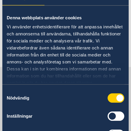
Ambassador
Current
Here you find current information
Vacancies
Current News
Denna webbplats använder cookies
Facts on Liberia
from and on the Embassy, like for
Sweden’s Development Cooperation
Embassy closed
Vi använder enhetsidentifierare för att anpassa innehållet
instance current
Sweden supports respect for SRHR in Liberia
och annonserna till användarna, tillhandahålla funktioner
activities/engagements, information
Non-Acceptance of Corruption
för sociala medier och analysera vår trafik. Vi
Doing business in Liberia
on closing of the Embassy on public
vidarebefordrar även sådana identifierare och annan
Travelling to Sweden
holidays, etc.
information från din enhet till de sociala medier och
annons- och analysföretag som vi samarbetar med.
Dessa kan i sin tur kombinera informationen med annan
Sweden in Liberia, Monrovia
information som du har tillhandahållit eller som de har
samlat in när du har använt deras tjänster.
Samtyckesval
Embassy
Nödvändig
Visiting address
LCL Compound
Inställningar
12th St Sinkor, Oceanfront
Monrovia