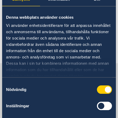
Embassy closed
About us
Ambassador
Current
Vacancies
13 Apr 2023
Denna webbplats använder cookies
Current News
Facts on Liberia
Vi använder enhetsidentifierare för att anpassa innehållet
Sweden’s Development Cooperation
Embassy closed
Embassy Closed Friday 14 April due to
och annonserna till användarna, tillhandahålla funktioner
Sweden supports respect for SRHR in Liberia
national holiday.
för sociala medier och analysera vår trafik. Vi
Non-Acceptance of Corruption
vidarebefordrar även sådana identifierare och annan
Doing business in Liberia
information från din enhet till de sociala medier och
Travelling to Sweden
annons- och analysföretag som vi samarbetar med.
Dessa kan i sin tur kombinera informationen med annan
information som du har tillhandahållit eller som de har
Sweden in Liberia, Monrovia
samlat in när du har använt deras tjänster.
Samtyckesval
Embassy
Nödvändig
Visiting address
Inställningar
LCL Compound
12th St Sinkor, Oceanfront