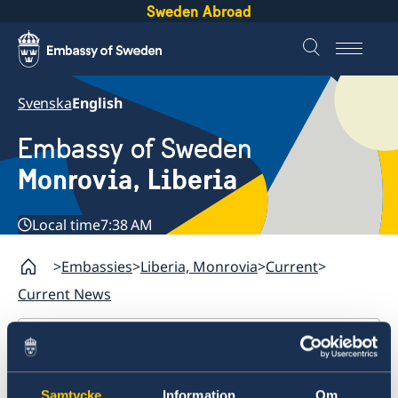
Sweden Abroad
Svenska
English
Embassy of Sweden
Monrovia, Liberia
Local time
7:38 AM
Embassies
Liberia, Monrovia
Current
Current News
Liberia, Monrovia
Contact
Samtycke
Information
Om