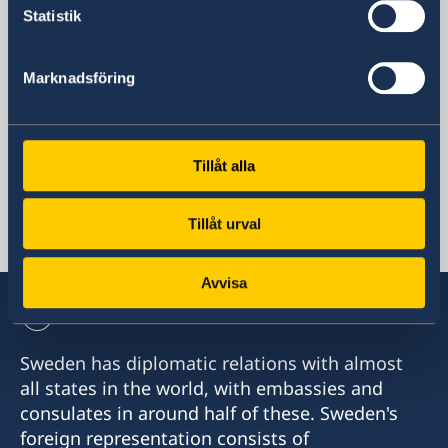
Monrovia
Statistik
Postal address
Embassy of Sweden
Marknadsföring
LCL Compound
12th St Sinkor, Oceanfront
Monrovia
Liberia
Tillåt alla
Phone
+231 770 1738 01
Tillåt urval
Email
ambassaden.monrovia@gov.se
Avvisa
Sweden has diplomatic relations with almost
all states in the world, with embassies and
consulates in around half of these. Sweden's
foreign representation consists of