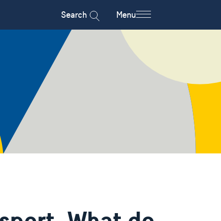
Search
Menu
sport. What do