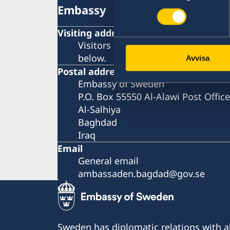
Embassy
Visiting address
Visitors must book an appointment
below.
Avvisa
Postal address
Embassy of Sweden
P.O. Box 55550 Al-Alawi Post Office
Al-Salhiya
Baghdad
Iraq
Email
General email
ambassaden.bagdad@gov.se
Sweden has diplomatic relations with al