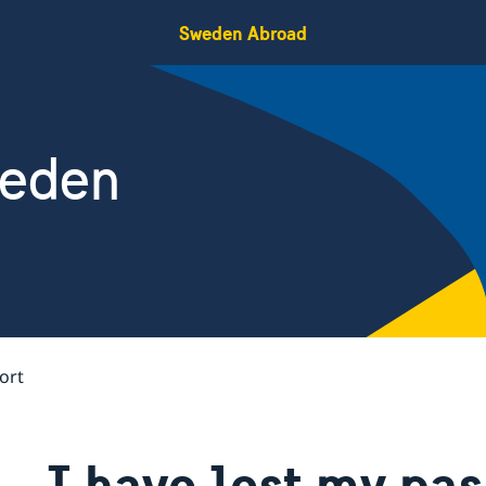
Sweden Abroad
weden
ort
I have lost my pas