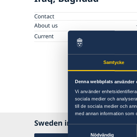
Contact
About us
Data Protection Policy (GDPR)
Current
News
Samtycke
Denna webbplats använder 
Vi använder enhetsidentifierar
sociala medier och analysera 
till de sociala medier och a
med annan information som du 
Sweden in Iraq
Samtyckesval
Nödvändig