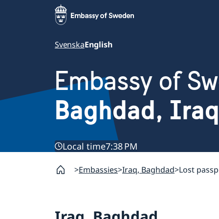
Svenska
English
Embassy of S
Baghdad, Iraq
Local time
7:38 PM
Embassies
Iraq, Baghdad
Lost passp
Iraq, Baghdad