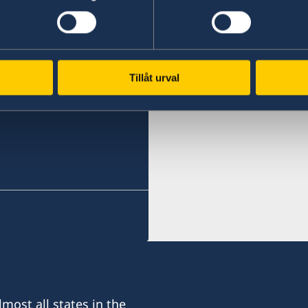
Swedish Consulate
Section Office in Erbil
 in advance. See email
Gulan Street
Tillåt urval
Ster Tower, First Floor
Erbil, Kurdistan Region of
Visits need to be booked
Telephone hours: Sunday 
Send an email to request
most all states in the