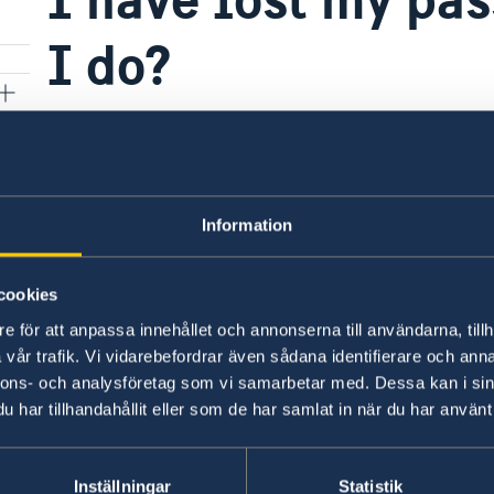
I do?
As soon as you find out that you are no longer 
must contact the Police in Sweden via phone +4
lost/stolen. Please also contact local police auth
Information
When you have received written confirmation fr
ambassaden.bagdad@gov.se
cookies
e för att anpassa innehållet och annonserna till användarna, tillh
vår trafik. Vi vidarebefordrar även sådana identifierare och anna
Last updated 01 Dec 2020, 5.32 PM
nnons- och analysföretag som vi samarbetar med. Dessa kan i sin
har tillhandahållit eller som de har samlat in när du har använt 
Inställningar
Statistik