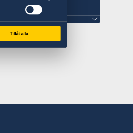
s
Tillåt alla
 Iraq
 in advance.
to Thursday 10.00-12.00
 an appointment.