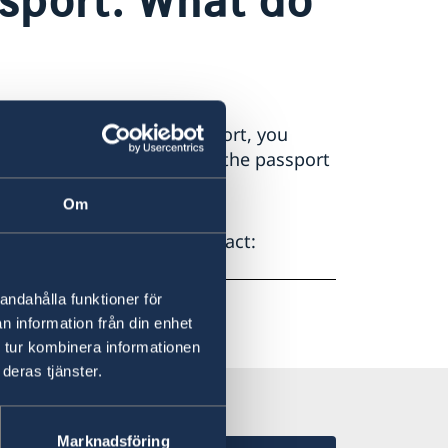
in possesion of your passport, you
6 77 114 14 00 and report the passport
orities.
Om
om the police, please contact:
andahålla funktioner för
n information från din enhet
 tur kombinera informationen
deras tjänster.
Marknadsföring