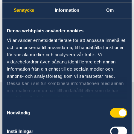
How do I renew my passport?
About us
Samtycke
Information
Om
Adult over 18 years old
Data Protection Policy (GDPR)
Current
News
Renewal of passports for adults
Denna webbplats använder cookies
Vi använder enhetsidentifierare för att anpassa innehållet
Please contact the Embassy;
och annonserna till användarna, tillhandahålla funktioner
ambassaden.bagdad@gov.se
för sociala medier och analysera vår trafik. Vi
vidarebefordrar även sådana identifierare och annan
Last updated 01 Dec 2020, 4.48 PM
information från din enhet till de sociala medier och
annons- och analysföretag som vi samarbetar med.
Dessa kan i sin tur kombinera informationen med annan
Sweden in Iraq
information som du har tillhandahållit eller som de har
samlat in när du har använt deras tjänster.
Samtyckesval
Embassy
Nödvändig
Visiting address
Visitors must book an appointment in
Inställningar