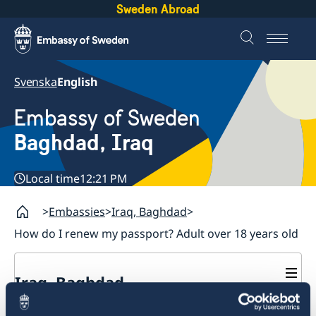
Sweden Abroad
Svenska
English
Embassy of Sweden
Baghdad, Iraq
Local time
12:21 PM
Embassies
Iraq, Baghdad
How do I renew my passport? Adult over 18 years old
Iraq, Baghdad
Contact