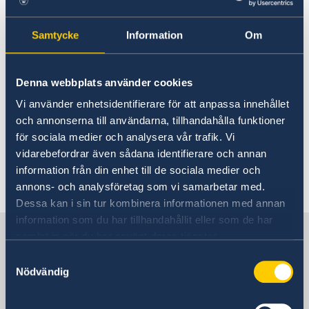
Data Protection Policy (GDPR)
Current
28 Sep 2022
News
Samtycke
Information
Om
There are no phone hours today,
Wednesday September 28th. Please
Denna webbplats använder cookies
contact us via email
Vi använder enhetsidentifierare för att anpassa innehållet
och annonserna till användarna, tillhandahålla funktioner
ambassaden.bagdad@gov.se or call us
för sociala medier och analysera vår trafik. Vi
again tomorrow.
vidarebefordrar även sådana identifierare och annan
information från din enhet till de sociala medier och
annons- och analysföretag som vi samarbetar med.
Dessa kan i sin tur kombinera informationen med annan
information som du har tillhandahållit eller som de har
Sweden in Iraq
samlat in när du har använt deras tjänster.
Samtyckesval
Nödvändig
Embassy