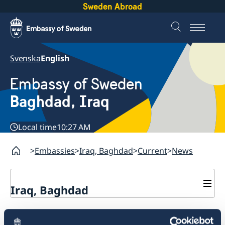
Sweden Abroad
Svenska
English
Embassy of Sweden
Baghdad, Iraq
Local time
10:27 AM
Embassies
Iraq, Baghdad
Current
News
Iraq, Baghdad
Contact
Phone hours sept 28th
About us