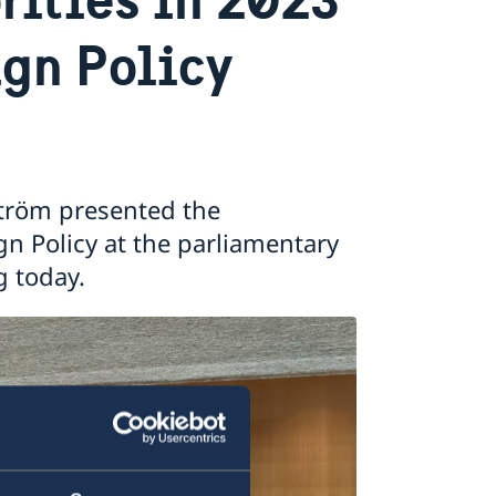
ign Policy
lström presented the
n Policy at the parliamentary
g today.