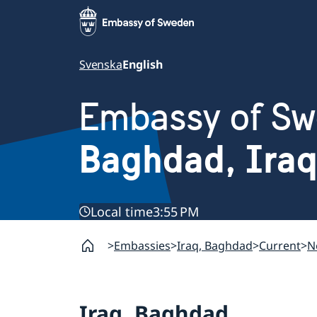
Svenska
English
Embassy of S
Baghdad, Iraq
Local time
3:55 PM
Embassies
Iraq, Baghdad
Current
N
Iraq, Baghdad