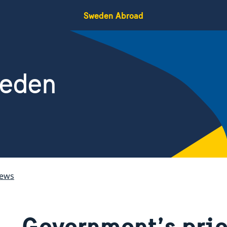
Sweden Abroad
weden
ews
Government’s prio