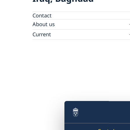
Contact
About us
Data Protection Policy (GDPR)
Current
News