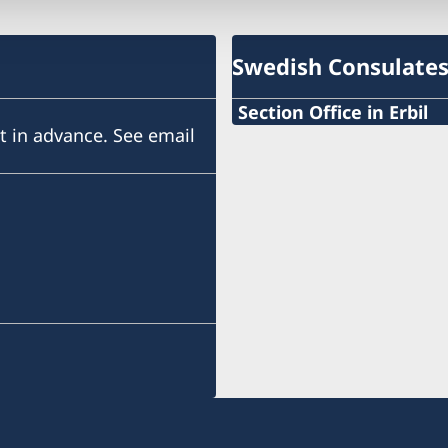
Swedish Consulate
Section Office in Erbil
 in advance. See email
Gulan Street
Ster Tower, First Floor
Erbil, Kurdistan Region of
Visits need to be booked
Telephone hours: Sunday 
Send an email to request