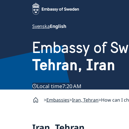
Svenska
English
Embassy of S
Tehran, Iran
Local time
7:20 AM
Embassies
Iran, Tehran
How can I c
Iran, Tehran