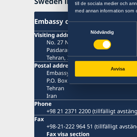
Sweden in Iran
till de sociala medier och a
med annan information som du 
Embassy of Sweden in Tehran
Samtyckesval
Nödvändig
Visiting address
No. 27 Nastaran St, Boostan St.
Pasdaran Ave.
Tehran, Iran
Postal address
Avvisa
Embassy of Sweden
P.O. Box 458
Tehran
Iran
Phone
+98 21 2371 2200 (tillfälligt avstä
Fax
+98-21-222 964 51 (tillfälligt avst
Fax visa section