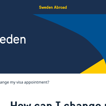
Sweden Abroad
weden
hange my visa appointment?
How can I change 