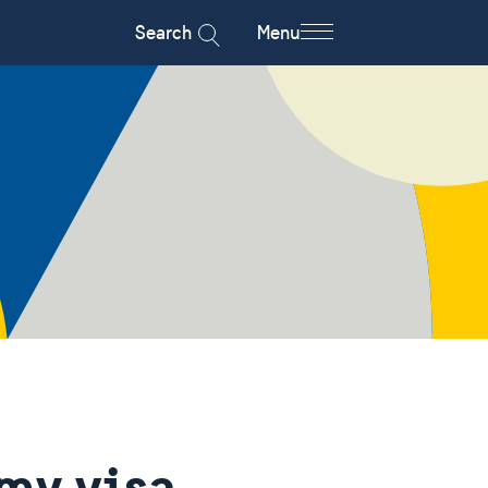
Search
Menu
my visa