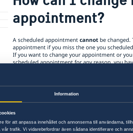
appointment?
A scheduled appointment
cannot
be changed. 
appointment if you miss the one you scheduled
If you want to change your appointment or you 
scheduled appointment for any reason, you have
book a new appointment. You can check availab
appointment in the Embassy's calendar at:
Ava
You can find more information under
How to ap
Information
Last updated 14 Jan 2018, 3.57 PM
cookies
e för att anpassa innehållet och annonserna till användarna, tillh
vår trafik. Vi vidarebefordrar även sådana identifierare och anna