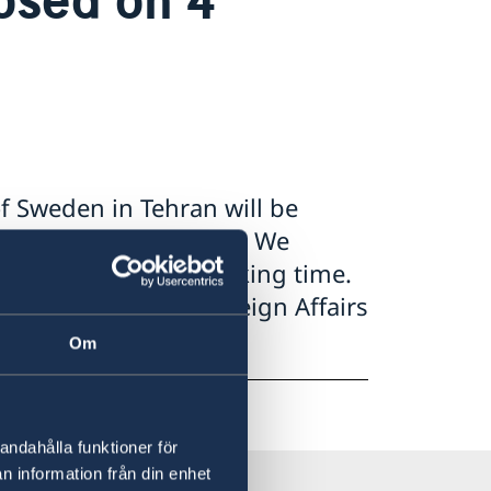
f Sweden in Tehran will be
 for the Embassy staff. We
 with our regular working time.
t the Ministry of Foreign Affairs
Om
andahålla funktioner för
n information från din enhet