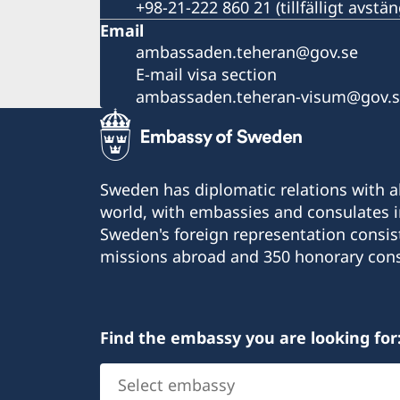
+98-21-222 860 21 (tillfälligt avst
Email
ambassaden.teheran@gov.se
E-mail visa section
ambassaden.teheran-visum@gov.
Sweden has diplomatic relations with al
world, with embassies and consulates i
Sweden's foreign representation consis
missions abroad and 350 honorary cons
Find the embassy you are looking for
Select
embassy