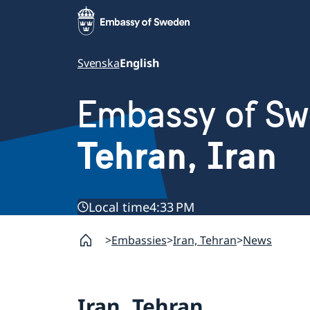
Svenska
English
Embassy of S
Tehran, Iran
Local time
4:33 PM
Embassies
Iran, Tehran
News
Iran, Tehran