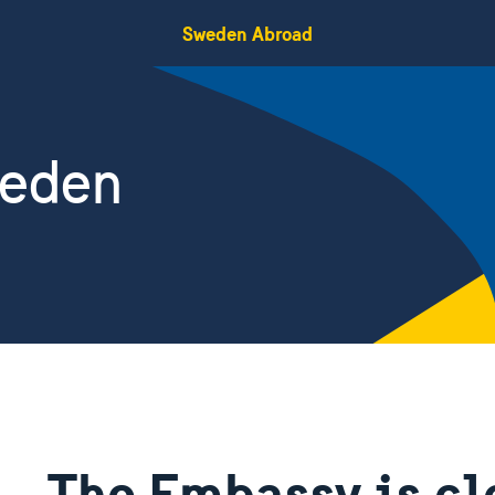
Sweden Abroad
weden
The Embassy is cl