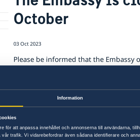
October
03 Oct 2023
Please be informed that the Embassy o
closed on 4 October, due to health day
continue work on Thursday, 5 October,
In case of consular emergencies, contac
at number 08-405 50 05.
Information
cookies
e för att anpassa innehållet och annonserna till användarna, tillh
vår trafik. Vi vidarebefordrar även sådana identifierare och anna