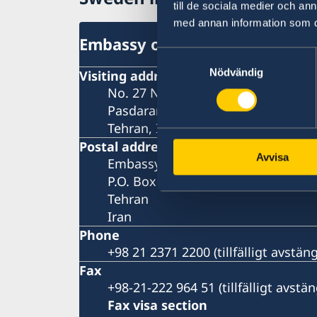
till de sociala medier och a
med annan information som du 
Embassy of Sweden in Tehran
Samtyckesval
Nödvändig
Visiting address
No. 27 Nastaran St, Boostan St.
Pasdaran Ave.
Tehran, Iran
Postal address
Avvisa
Embassy of Sweden
P.O. Box 458
Tehran
Iran
Phone
+98 21 2371 2200 (tillfälligt avstä
Fax
+98-21-222 964 51 (tillfälligt avst
Fax visa section