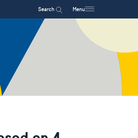
Search
Menu
osed on 4