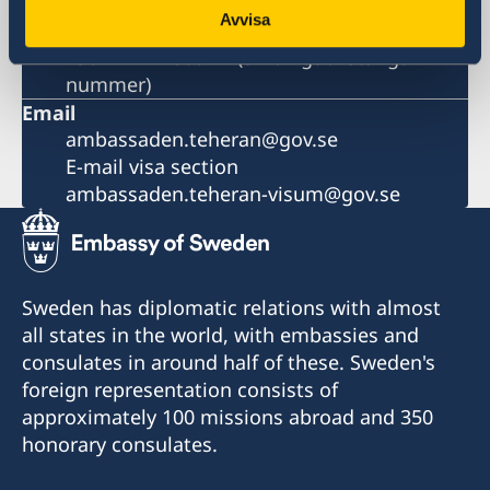
nummer)
Avvisa
Fax visa section
+98-21-222 860 21 (tillfälligt avstängt
nummer)
Email
ambassaden.teheran@gov.se
E-mail visa section
ambassaden.teheran-visum@gov.se
Sweden has diplomatic relations with almost
all states in the world, with embassies and
consulates in around half of these. Sweden's
foreign representation consists of
approximately 100 missions abroad and 350
honorary consulates.