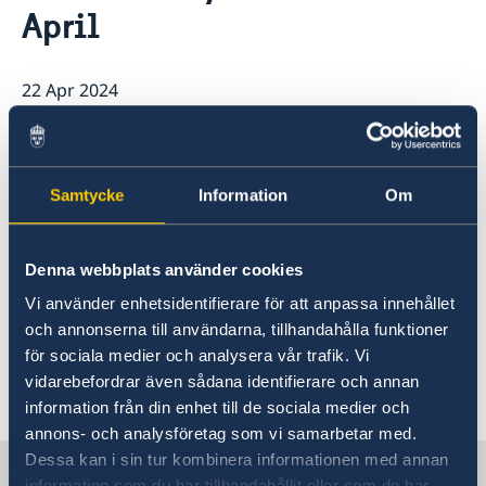
April
22 Apr 2024
Please be informed that the Embassy
will be closed on Thursday 25 April,
Samtycke
Information
Om
due to planning day. Regular opening
hours resume on Sunday 28 April In
case of consular emergencies, contact
Denna webbplats använder cookies
the Ministry of Foreign Affairs at
Vi använder enhetsidentifierare för att anpassa innehållet
och annonserna till användarna, tillhandahålla funktioner
number +46 8-405 50 05.
för sociala medier och analysera vår trafik. Vi
vidarebefordrar även sådana identifierare och annan
information från din enhet till de sociala medier och
annons- och analysföretag som vi samarbetar med.
Dessa kan i sin tur kombinera informationen med annan
Sweden in Iran
information som du har tillhandahållit eller som de har