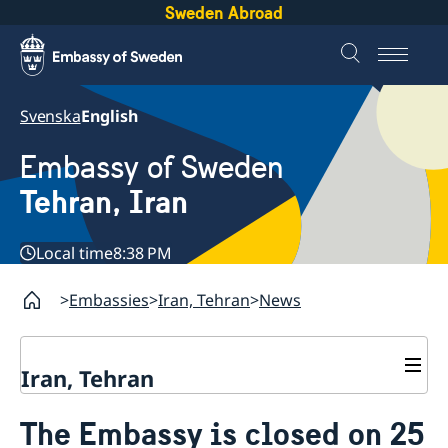
Sweden Abroad
Svenska
English
Embassy of Sweden
Tehran, Iran
Local time
8:38 PM
Embassies
Iran, Tehran
News
Iran, Tehran
Contact
The Embassy is closed on 25
About us