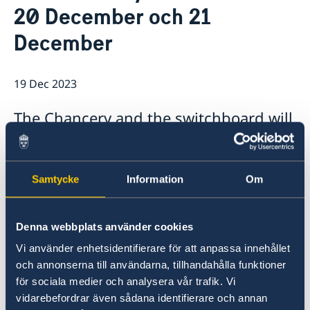
20 December och 21
December
19 Dec 2023
The Chancery and the switchboard will
be close from 20 December to 21
December. You are welcome to contact
us by email
Samtycke
Information
Om
ambassaden.teheran@gov.se For
questions regarding residence permit
Denna webbplats använder cookies
in Sweden, apply for a Schengen visa,
Vi använder enhetsidentifierare för att anpassa innehållet
and book an appointment for other
och annonserna till användarna, tillhandahålla funktioner
purposes at the Embassy’s migration
för sociala medier och analysera vår trafik. Vi
vidarebefordrar även sådana identifierare och annan
section, please send us an email to