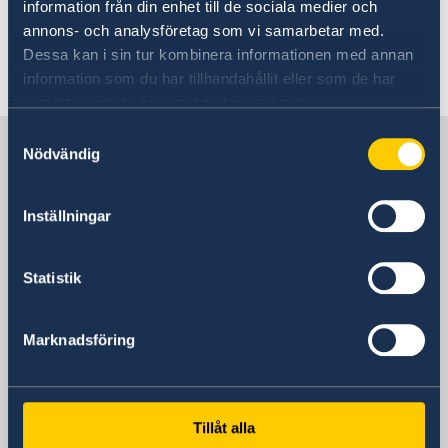
information från din enhet till de sociala medier och
ambassaden.teheran-visum@gov.se
annons- och analysföretag som vi samarbetar med.
Dessa kan i sin tur kombinera informationen med annan
information som du har tillhandahållit eller som de har
samlat in när du har använt deras tjänster.
Samtyckesval
Sweden in Iran
Nödvändig
Embassy of Sweden in Tehran
Inställningar
Visiting address
Statistik
No. 27 Nastaran St, Boostan St.
Pasdaran Ave.
Tehran, Iran
Marknadsföring
Postal address
Embassy of Sweden
P.O. Box 458
Tillåt alla
Tehran