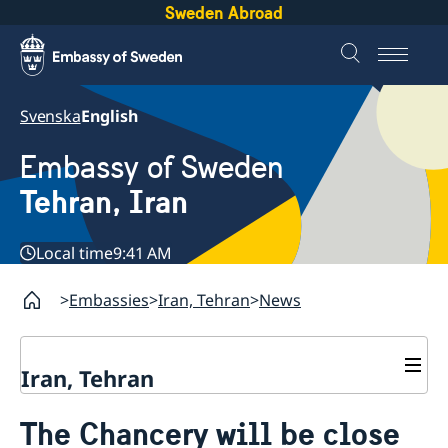
Sweden Abroad
Svenska
English
Embassy of Sweden
Tehran, Iran
Local time
9:41 AM
Embassies
Iran, Tehran
News
Iran, Tehran
Contact
The Chancery will be close
About us