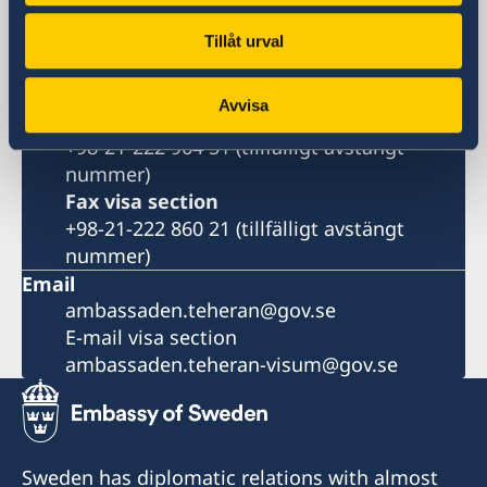
Iran
Phone
Tillåt urval
+98 21 2371 2200 (tillfälligt avstängt
nummer)
Avvisa
Fax
+98-21-222 964 51 (tillfälligt avstängt
nummer)
Fax visa section
+98-21-222 860 21 (tillfälligt avstängt
nummer)
Email
ambassaden.teheran@gov.se
E-mail visa section
ambassaden.teheran-visum@gov.se
Sweden has diplomatic relations with almost