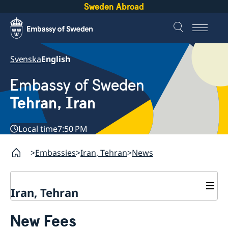
Sweden Abroad
Svenska
English
Embassy of Sweden
Tehran, Iran
Local time
7:50 PM
Embassies
Iran, Tehran
News
Iran, Tehran
Contact
New Fees
About us