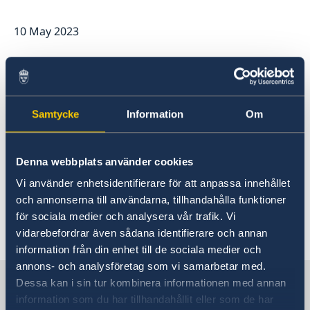
10 May 2023
New fees from 14 May, 2023
From May 14th , 2023, the Embassy has new
Samtycke
Information
Om
consular and migration fees.
For consular fees, please click
here.
Denna webbplats använder cookies
Vi använder enhetsidentifierare för att anpassa innehållet
For Visa and Migration fees, please click
here.
och annonserna till användarna, tillhandahålla funktioner
för sociala medier och analysera vår trafik. Vi
Last updated 10 May 2023, 2.53 PM
vidarebefordrar även sådana identifierare och annan
information från din enhet till de sociala medier och
annons- och analysföretag som vi samarbetar med.
Sweden in Iran
Dessa kan i sin tur kombinera informationen med annan
information som du har tillhandahållit eller som de har