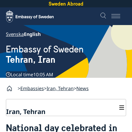
Sweden Abroad
Svenska
English
Embassy of Sweden
Tehran, Iran
Local time
10:05 AM
Embassies
Iran, Tehran
News
Iran, Tehran
Contact
National day celebrated in
About us