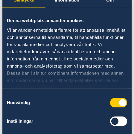
Denna webbplats använder cookies
Adressing guests, ambassador Mathias
Vi använder enhetsidentifierare för att anpassa innehållet
Otterstedt shared reflections on Sweden’s
och annonserna till användarna, tillhandahålla funktioner
history, the values upheld by the Swedish
för sociala medier och analysera vår trafik. Vi
government, and its stance on today’s pressing
vidarebefordrar även sådana identifierare och annan
global challenges:
information från din enhet till de sociala medier och
annons- och analysföretag som vi samarbetar med.
“Diplomatic representation is essential for
Dessa kan i sin tur kombinera informationen med annan
fostering dialogue, building bridges, and
information som du har tillhandahållit eller som de har
tackling complex challenges.”
samlat in när du har använt deras tjänster.
Samtyckesval
Nödvändig
“Human rights and gender equality are at the
heart of Swedish society. We believe these
values will one day be universally shared.”
Inställningar