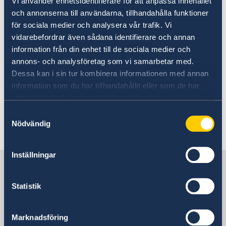
Vi använder enhetsidentifierare för att anpassa innehållet
och annonserna till användarna, tillhandahålla funktioner
för sociala medier och analysera vår trafik. Vi
vidarebefordrar även sådana identifierare och annan
information från din enhet till de sociala medier och
annons- och analysföretag som vi samarbetar med.
Credits: Anders Tedeholm/imagebank.sweden.se
Dessa kan i sin tur kombinera informationen med annan
information som du har tillhandahållit eller som de har
For our regular opening hours and information
samlat in när du har använt deras tjänster.
on how to contact us, see:
Contact
Samtyckesval
Nödvändig
Last updated 30 Mar 2020, 7.27 PM
Inställningar
Sweden in Iran
Statistik
Embassy of Sweden in Tehran
Marknadsföring
Visiting address