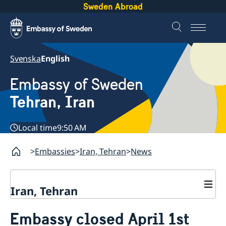
Sweden Abroad
Svenska
English
Embassy of Sweden
Tehran, Iran
Local time
9:50 AM
Embassies
Iran, Tehran
News
Iran, Tehran
Contact
Embassy closed April 1st
About us