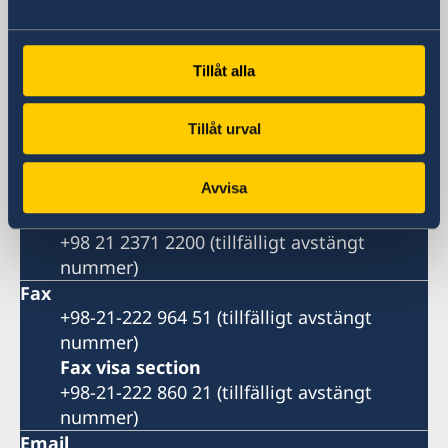
No. 27 Nastaran St, Boostan St.
Pasdaran Ave.
Tehran, Iran
Tillåt alla
Postal address
Embassy of Sweden
Tillåt urval
P.O. Box 458
Tehran
Avvisa
Iran
Phone
+98 21 2371 2200 (tillfälligt avstängt
nummer)
Fax
+98-21-222 964 51 (tillfälligt avstängt
nummer)
Fax visa section
+98-21-222 860 21 (tillfälligt avstängt
nummer)
Email