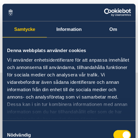
Practical information
Samtycke
Information
Om
It is forbidden to bring mobile phones and
bigger bags into the Embassy.
Denna webbplats använder cookies
Vi använder enhetsidentifierare för att anpassa innehållet
Last updated 30 Sep 2024
och annonserna till användarna, tillhandahålla funktioner
för sociala medier och analysera vår trafik. Vi
Sweden in Iran
vidarebefordrar även sådana identifierare och annan
information från din enhet till de sociala medier och
annons- och analysföretag som vi samarbetar med.
Embassy of Sweden in Tehran
Dessa kan i sin tur kombinera informationen med annan
information som du har tillhandahållit eller som de har
Visiting address
samlat in när du har använt deras tjänster.
No. 27 Nastaran St, Boostan St.
Samtyckesval
Pasdaran Ave.
Nödvändig