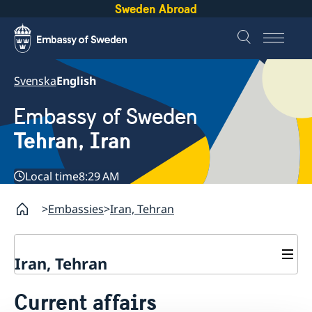
Sweden Abroad
Svenska
English
Embassy of Sweden
Tehran, Iran
Local time
8:29 AM
Embassies
Iran, Tehran
Iran, Tehran
Contact
Current affairs
About us