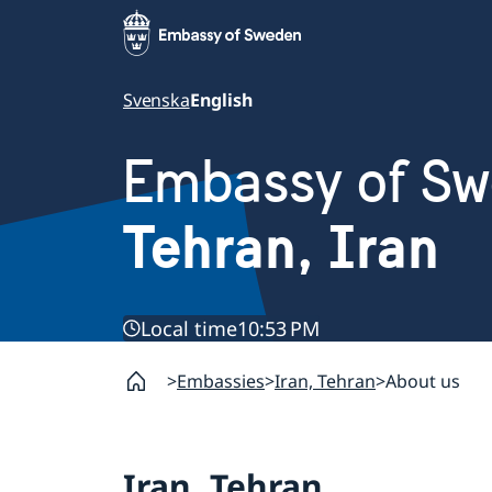
Svenska
English
Embassy of S
Tehran, Iran
Local time
10:53 PM
Embassies
Iran, Tehran
About us
Iran, Tehran