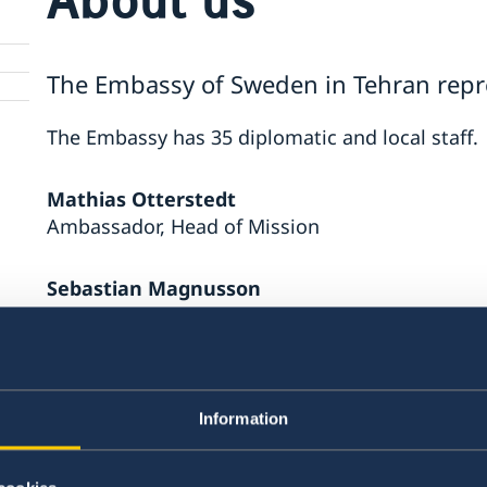
The Embassy of Sweden in Tehran repre
The Embassy has 35 diplomatic and local staff.
Mathias Otterstedt
Ambassador, Head of Mission
Sebastian Magnusson
Deputy Head of Mission
Anneli Gille
Head of Chancery
Information
Ludvig Sundin