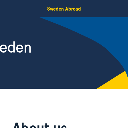
Sweden Abroad
weden
About us