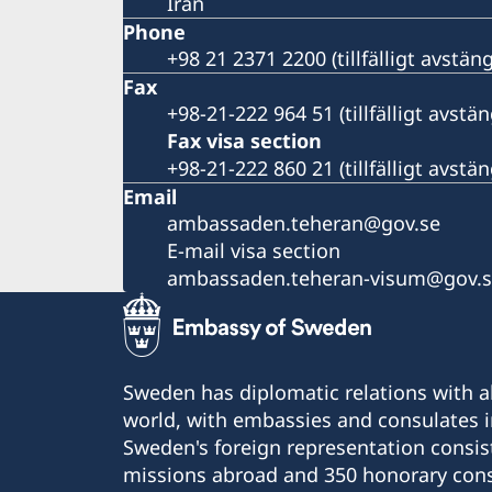
Iran
Phone
+98 21 2371 2200 (tillfälligt avstä
Fax
+98-21-222 964 51 (tillfälligt avst
Fax visa section
+98-21-222 860 21 (tillfälligt avst
Email
ambassaden.teheran@gov.se
E-mail visa section
ambassaden.teheran-visum@gov.
Sweden has diplomatic relations with al
world, with embassies and consulates i
Sweden's foreign representation consis
missions abroad and 350 honorary cons