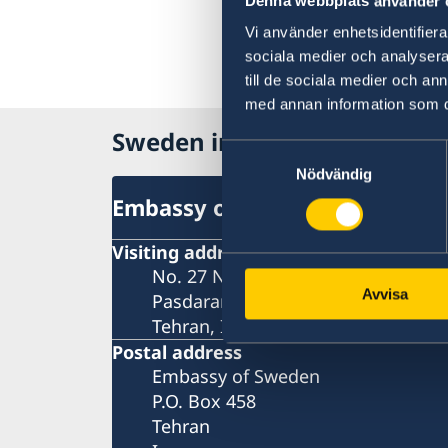
Denna webbplats använder 
Vi använder enhetsidentifierar
sociala medier och analysera 
till de sociala medier och a
med annan information som du 
Sweden in Iran
Samtyckesval
Nödvändig
Embassy of Sweden in Tehran
Visiting address
No. 27 Nastaran St, Boostan St.
Avvisa
Pasdaran Ave.
Tehran, Iran
Postal address
Embassy of Sweden
P.O. Box 458
Tehran