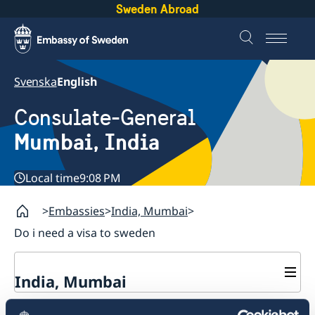
Sweden Abroad
Svenska
English
Consulate-General
Mumbai, India
Local time
9:08 PM
Embassies
India, Mumbai
Do i need a visa to sweden
India, Mumbai
Contact