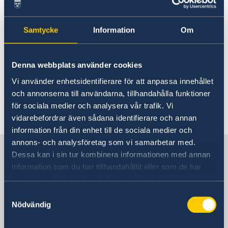
Do i need a visa to sweden
About us
Consulate General Staff
Current
You may need an entry visa
Samtycke
Information
Om
Sweden-India Business Guide 2025
News
Business Climate Survey 2025/2026
Beware of Fraudulent Job Offers
Vacancies and internships
An entry visa is....
Denna webbplats använder cookies
Vi använder enhetsidentifierare för att anpassa innehållet
List of countries
och annonserna till användarna, tillhandahålla funktioner
för sociala medier och analysera vår trafik. Vi
Last updated 12 Jan 2018, 6.41 PM
vidarebefordrar även sådana identifierare och annan
information från din enhet till de sociala medier och
annons- och analysföretag som vi samarbetar med.
Sweden in India
Dessa kan i sin tur kombinera informationen med annan
information som du har tillhandahållit eller som de har
samlat in när du har använt deras tjänster.
Consulate-General
Samtyckesval
Nödvändig
Visiting address
Consulate General of Sweden