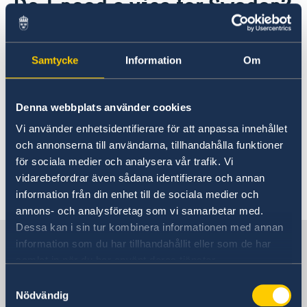
Do I need a visa for Sweden?
About us
Consulate General Staff
Current
You may need a entry visa
Sweden-India Business Guide 2025
News
Business Climate Survey 2025/2026
Samtycke
Information
Om
Beware of Fraudulent Job Offers
Vacancies and internships
An entry visa..
Denna webbplats använder cookies
Vi använder enhetsidentifierare för att anpassa innehållet
och annonserna till användarna, tillhandahålla funktioner
List of countries
för sociala medier och analysera vår trafik. Vi
vidarebefordrar även sådana identifierare och annan
Last updated 12 Jan 2018, 6.41 PM
information från din enhet till de sociala medier och
annons- och analysföretag som vi samarbetar med.
Dessa kan i sin tur kombinera informationen med annan
Sweden in India
information som du har tillhandahållit eller som de har
samlat in när du har använt deras tjänster.
Samtyckesval
Consulate-General
Nödvändig