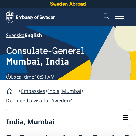
Sweden Abroad
Svenska
English
Consulate-General
Mumbai, India
Local time
10:51 AM
Embassies
India, Mumbai
Do I need a visa for Sweden?
India, Mumbai
Contact