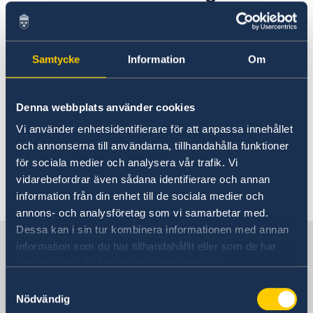
on the 24 December 2025
Consulate General Staff
Current
Sweden-India Business Guide 2025
News
Business Climate Survey 2025/2026
19 Dec 2025
Samtycke
Information
Om
Beware of Fraudulent Job Offers
Vacancies and internships
There will be no consular visiting
Denna webbplats använder cookies
hours at the Consulate General on 24
Vi använder enhetsidentifierare för att anpassa innehållet
December 2025. The consular visiting
och annonserna till användarna, tillhandahålla funktioner
hours will resume on 7 January 2026.
för sociala medier och analysera vår trafik. Vi
vidarebefordrar även sådana identifierare och annan
information från din enhet till de sociala medier och
annons- och analysföretag som vi samarbetar med.
Dessa kan i sin tur kombinera informationen med annan
Sweden in India
information som du har tillhandahållit eller som de har
samlat in när du har använt deras tjänster.
Samtyckesval
Consulate-General
Nödvändig