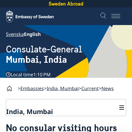
Sweden Abroad
Svenska
English
Consulate-General
Mumbai, India
Local time
1:10 PM
Embassies
India, Mumbai
Current
News
India, Mumbai
Contact
No consular visiting hours
About us