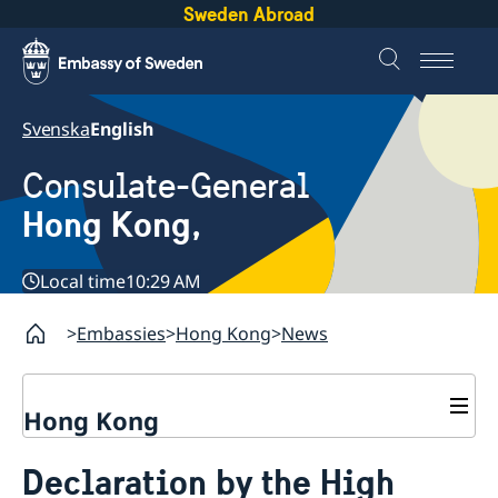
Sweden Abroad
Svenska
English
Consulate-General
Hong Kong,
Local time
10:29 AM
Embassies
Hong Kong
News
Hong Kong
About us
Declaration by the High
Social Media Netiquette
Service to Swedish citizens