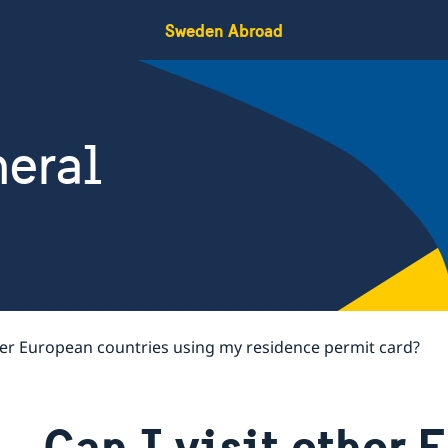
Sweden Abroad
eral
ther European countries using my residence permit card?
Can I visit other 