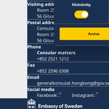
Visiting address
Nödvändig
Room 2501, 25/F., BEA Harbour Vie
56 Gloucester Road, Wanchai, Ho
Postal address
Consulate General of Sweden
Room 2501, 25/F., BEA Harbour Vie
Avvisa
56 Gloucester Road, Wanchai, Ho
Phone
Consular matters
+852 2521 1212
Fax
+852 2596 0308
Email
generalkonsulat.hongkong@gov.s
Social media
Facebook
Instagram