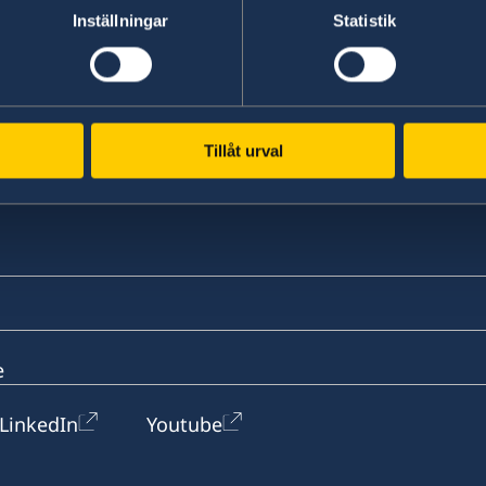
Inställningar
Statistik
w Centre,
ng Kong
w Centre,
Tillåt urval
ng Kong
e
LinkedIn
Youtube