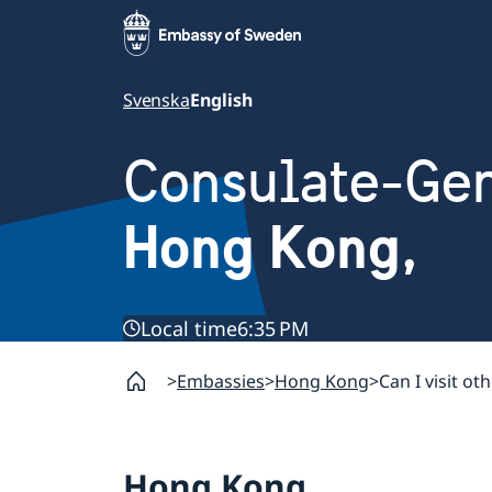
Svenska
English
Consulate-Gen
Hong Kong,
Local time
6:35 PM
Embassies
Hong Kong
Can I visit o
Hong Kong