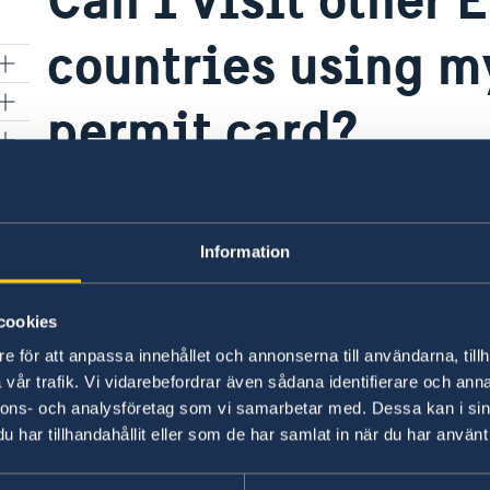
countries using m
permit card?
026)
Yes, you can make trips to other countries
with
for
purposes and not for the purpose of settling d
Information
Last updated 16 Jan 2018, 2.37 PM
cookies
e för att anpassa innehållet och annonserna till användarna, tillh
vår trafik. Vi vidarebefordrar även sådana identifierare och anna
nnons- och analysföretag som vi samarbetar med. Dessa kan i sin
har tillhandahållit eller som de har samlat in när du har använt 