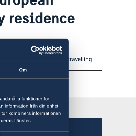
y residence
in Schengen
, but only for travelling
own.
Om
andahålla funktioner för
n information från din enhet
 tur kombinera informationen
deras tjänster.