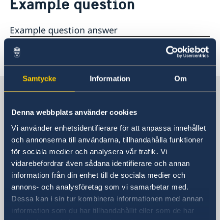
Example question
Changed service hours
Contact & Opening Hours
Changes for residents of Bulgaria, Croatia, Romania
Public Holidays 2026
Migration section
and Moldova who wish to apply for residence and
Example question answer
Press contact
work permits or visas
Contact & Opening Hours for Migration Department
About us
Book an appointment
Last updated 30 Oct 2020, 11.48 AM
Samtycke
Information
Om
Sweden in Germany
Denna webbplats använder cookies
Embassy
Vi använder enhetsidentifierare för att anpassa innehållet
och annonserna till användarna, tillhandahålla funktioner
Visiting address
för sociala medier och analysera vår trafik. Vi
Rauchstraße 1
vidarebefordrar även sådana identifierare och annan
10787 Berlin
information från din enhet till de sociala medier och
Postal address
annons- och analysföretag som vi samarbetar med.
Swedish Embassy
Dessa kan i sin tur kombinera informationen med annan
Rauchstraße 1
information som du har tillhandahållit eller som de har
10787 Berlin