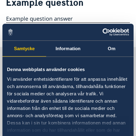
Example question
Changed service hours
Contact & Opening Hours
Changes for residents of Bulgaria, Croatia, Romania
Public Holidays 2026
Migration section
and Moldova who wish to apply for residence and
Example question answer
Press contact
work permits or visas
Contact & Opening Hours for Migration Department
About us
Book an appointment
Last updated 30 Oct 2020, 11.48 AM
Samtycke
Information
Om
Sweden in Germany
Denna webbplats använder cookies
Embassy
Vi använder enhetsidentifierare för att anpassa innehållet
och annonserna till användarna, tillhandahålla funktioner
Visiting address
för sociala medier och analysera vår trafik. Vi
Rauchstraße 1
vidarebefordrar även sådana identifierare och annan
10787 Berlin
information från din enhet till de sociala medier och
Postal address
annons- och analysföretag som vi samarbetar med.
Swedish Embassy
Dessa kan i sin tur kombinera informationen med annan
Rauchstraße 1
information som du har tillhandahållit eller som de har
10787 Berlin