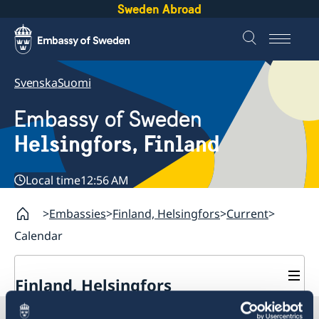
Sweden Abroad
Svenska
Suomi
Embassy of Sweden
Helsingfors, Finland
Local time
12:56 AM
Embassies
Finland, Helsingfors
Current
Calendar
Finland, Helsingfors
Contact