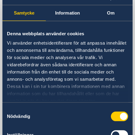
Sweden in Finland, Helsingfors
Current
News
Samtycke
Information
Om
Calendar
Sweden's embassy
Visiting address
Denna webbplats använder cookies
Norra esplanaden 7
Vi använder enhetsidentifierare för att anpassa innehållet
Helsingfors
och annonserna till användarna, tillhandahålla funktioner
Postal address
för sociala medier och analysera vår trafik. Vi
Sveriges ambassad
vidarebefordrar även sådana identifierare och annan
PB 168
information från din enhet till de sociala medier och
FIN-00131 Helsingfors
annons- och analysföretag som vi samarbetar med.
Finland
Dessa kan i sin tur kombinera informationen med annan
Phone
information som du har tillhandahållit eller som de har
+358 9 6877 660
samlat in när du har använt deras tjänster.
Email
Samtyckesval
ambassaden.helsingfors@gov.se
Nödvändig
Swedish consulates
Inställningar