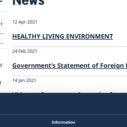
12 Apr 2021
HEALTHY LIVING ENVIRONMENT
24 Feb 2021
Government’s Statement of Foreign P
cy
14 Jan 2021
f
Videoconference on the topic of vacc
22 Dec 2020
Season's greetings
Information