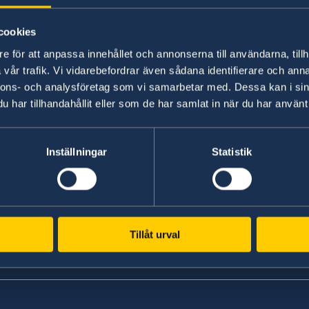
26 Sep 2020
cookies
e för att anpassa innehållet och annonserna till användarna, tillh
Address by PM Stefan Löfven at the 
vår trafik. Vi vidarebefordrar även sådana identifierare och anna
Session of the General Assembly of 
nnons- och analysföretag som vi samarbetar med. Dessa kan i sin
har tillhandahållit eller som de har samlat in när du har använt 
he
«
1
...
3
4
5
6
7
»
Inställningar
Statistik
Tillåt urval