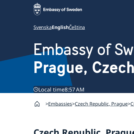
Svenska
English
Čeština
Embassy of S
Prague, Czec
Local time
8:57 AM
Embassies
Czech Republic, Prague
C
Czech Republic, Pragu