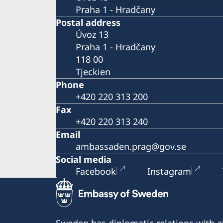
Praha 1 - Hradčany
Postal address
Úvoz 13
Praha 1 - Hradčany
118 00
Tjeckien
Phone
+420 220 313 200
Fax
+420 220 313 240
Email
ambassaden.prag@gov.se
Social media
Facebook
Instagram
Sweden has diplomatic relations with al