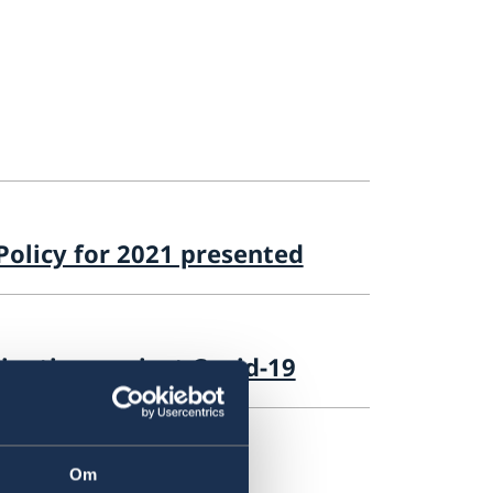
olicy for 2021 presented
ination against Covid-19
Om