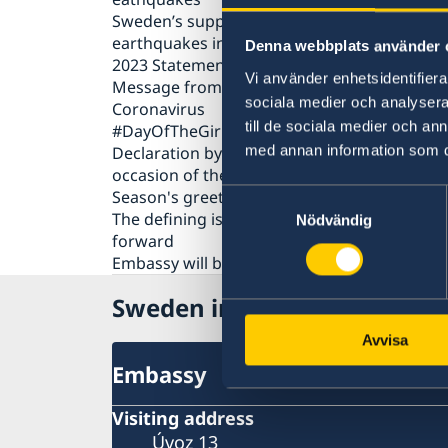
Sweden’s support to those affected by the
earthquakes in Türkiye and Syria
Denna webbplats använder 
2023 Statement of Foreign Policy
Vi använder enhetsidentifierar
Message from the NB8 Ambassadors
sociala medier och analysera 
Coronavirus
till de sociala medier och a
#DayOfTheGirl
med annan information som du 
Declaration by Ambassadors in Prague on t
occasion of the Prague Pride Parade 2019
Season's greetings
Samtyckesval
The defining issue of our time – and the way
Nödvändig
forward
Embassy will be closed on September 5
Sweden in Czech Republic
Avvisa
Embassy
Visiting address
Úvoz 13