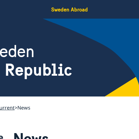
Sweden Abroad
weden
h Republic
urrent
News
News
e