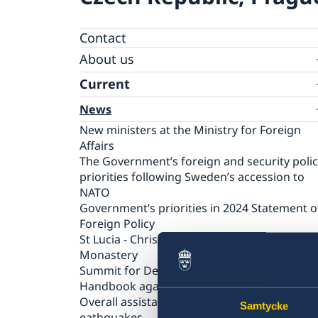
Contact
About us
Ambassador
Current
News
New ministers at the Ministry for Foreign
Affairs
The Government’s foreign and security poli
priorities following Sweden’s accession to
NATO
Government’s priorities in 2024 Statement o
Foreign Policy
St Lucia - Christmas concert at Strahov
Monastery
Summit for Democracy
Handbook against human trafficking
Overall assistance to those affected by the
Samtycke
eathquakes