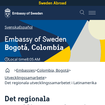
Sweden Abroad
Svenska
Español
Embassy of Sweden
Bogotá, Colombia
Local time
8:05 AM
Embassies
Colombia, Bogotá
Utvecklingssamarbete
Det regionala utvecklingssamarbetet i Latinamerika
Det regionala