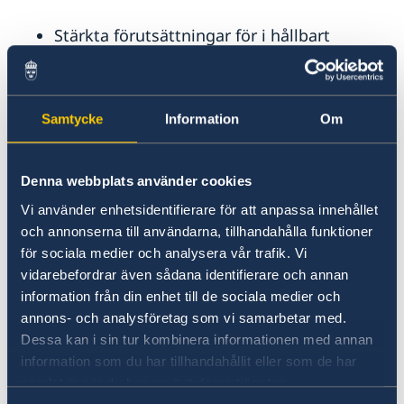
Stärkta förutsättningar för i hållbart
nyttjande och förvaltning av
gränsöverskridande naturresurser
Begränsad klimatpåverkan och stärkt
Samtycke
Information
Om
motståndskraft mot klimatförändringar
Stärkta förutsättningar för bevarande och
Denna webbplats använder cookies
restaurering av biologisk mångfald och
dess ekosystemtjänster
Vi använder enhetsidentifierare för att anpassa innehållet
och annonserna till användarna, tillhandahålla funktioner
för sociala medier och analysera vår trafik. Vi
Migration och utveckling
vidarebefordrar även sådana identifierare och annan
information från din enhet till de sociala medier och
Stärkt förmåga att hantera migration på
annons- och analysföretag som vi samarbetar med.
ett sätt som säkrar flyktingars,
Dessa kan i sin tur kombinera informationen med annan
internflyktingars och migranters
information som du har tillhandahållit eller som de har
samlat in när du har använt deras tjänster.
rättigheter och som bidrar till utveckling.