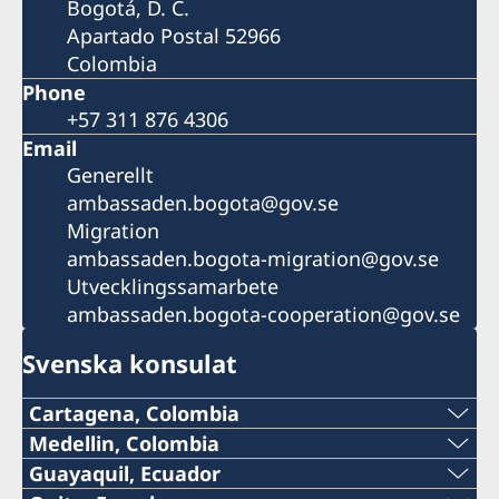
Bogotá, D. C.
Apartado Postal 52966
Colombia
Phone
+57 311 876 4306
Email
Generellt
ambassaden.bogota@gov.se
Migration
ambassaden.bogota-migration@gov.se
Utvecklingssamarbete
ambassaden.bogota-cooperation@gov.se
Svenska konsulat
Cartagena, Colombia
Telefon:
Medellin, Colombia
Telefon:
Guayaquil, Ecuador
+57 605 650 2232