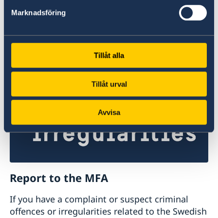
Marknadsföring
Doing business with Sweden
Find comprehensive information on how to do
business with Sweden.
Tillåt alla
Doing business with Sweden
Tillåt urval
Avvisa
Report to the MFA
If you have a complaint or suspect criminal
offences or irregularities related to the Swedish