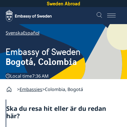
Sweden Abroad
Svenska
Español
Embassy of Sweden
Bogotá, Colombia
Local time
7:36 AM
Embassies
Colombia, Bogotá
Ska du resa hit eller är du redan
här?