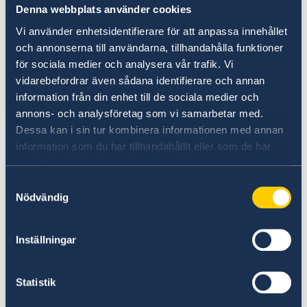
Denna webbplats använder cookies
Vi använder enhetsidentifierare för att anpassa innehållet
och annonserna till användarna, tillhandahålla funktioner
för sociala medier och analysera vår trafik. Vi
vidarebefordrar även sådana identifierare och annan
Universities in Sweden
information från din enhet till de sociala medier och
annons- och analysföretag som vi samarbetar med.
Studyinsweden.se is the official resource on
Dessa kan i sin tur kombinera informationen med annan
higher education in Sweden for international
information som du har tillhandahållit eller som de har
students.
samlat in när du har använt deras tjänster.
Study in Sweden
Samtyckesval
Nödvändig
Inställningar
Statistik