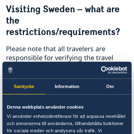
Contact
Visiting Sweden – what are
About us
Current
the
News
restrictions/requirements?
Data protection policy for Swedish missions abroad
Please note that all travelers are
responsible for verifying the travel
restrictions in place before departure.
More information regarding entering Sweden
Samtycke
Information
Om
from Canada can be found on
the Swedish Police Authority’s website
Denna webbplats använder cookies
Vi använder enhetsidentifierare för att anpassa innehållet
och annonserna till användarna, tillhandahålla funktioner
Last updated 21 Jul 2021, 9.27 AM
för sociala medier och analysera vår trafik. Vi