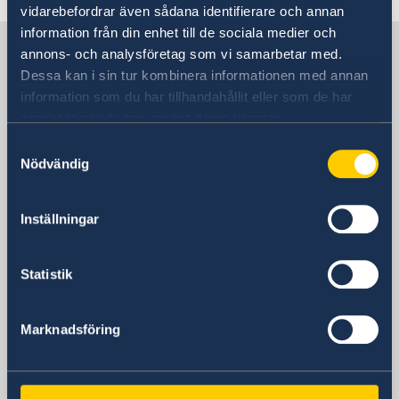
vidarebefordrar även sådana identifierare och annan
information från din enhet till de sociala medier och
Sweden in Canada
annons- och analysföretag som vi samarbetar med.
Dessa kan i sin tur kombinera informationen med annan
information som du har tillhandahållit eller som de har
Embassy
samlat in när du har använt deras tjänster.
Samtyckesval
Visiting address
Nödvändig
377 Dalhousie Street, 3rd Floor
Ottawa
Postal address
Inställningar
377 Dalhousie Street Suite 305
Ottawa, ON K1N 9N8
Statistik
Phone
613-244-8200
Fax
Marknadsföring
613-241-2277
Email
General inquiries: