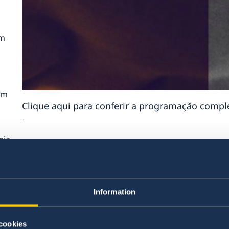
em
o
n na
em
n no
Clique aqui
para conferir a programação comple
ia,
Última atualização 29 jun. 2018, 20.30
,
Information
ia
io
à
cookies