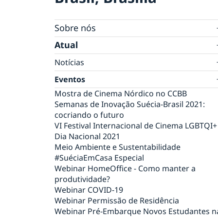
Sobre nós
Equipe da embaixada
Atual
Tratamento de dados pessoais na embaixad
Notícias
da Suécia em Brasília
Verificação digital de passaportes
Eventos
Ministro para Defesa Civil da Suécia visita o
Mostra de Cinema Nórdico no CCBB
Brasil em agenda oficial
Semanas de Inovação Suécia-Brasil 2021:
Eventos para estudantes em 2026
cocriando o futuro
Suécia vai suspender proibição de entrada 
VI Festival Internacional de Cinema LGBTQI+
todos os países
Dia Nacional 2021
Novidades sobre o número de coordenação
Meio Ambiente e Sustentabilidade
Sobre vagas na Embaixada da Suécia em
#SuéciaEmCasa Especial
Brasilia
Webinar HomeOffice - Como manter a
NOTA OFICIAL
produtividade?
Rio de Janeiro tem novo Consul-Geral
Webinar COVID-19
Honorário da Suécia
Webinar Permissão de Residência
Em caso de viagem para a Suécia
Webinar Pré-Embarque Novos Estudantes n
Evento online Semanas de Inovação Suécia-