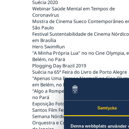
Suécia 2020
Brasil discute negócios sustentáveis
Webinar Saúde Mental em Tempos de
Comandante da Força Aérea da Suécia é
Coronavírus
condecorado com a Ordem do Mérito
Mostra de Cinema Sueco Contemporâneo 
Aeronáutico
São Paulo
Suécia aumenta sua contribuição para a açã
Festival Sustentabilidade de Cinema Nórdico
climática nos países em desenvolvimento
em Brasília
Discurso do Primeiro Ministro Stefan Löfve
Hero SwimRun
Reunião de Alto Nível em Pequim+25
"A Minha Própria Lua" no no Cine Olympia, 
Discurso do Primeiro Ministro Stefan Löfve
Belém, no Pará
Debate Geral da 75ª Sessão da Assembleia
Plogging Day Brazil 2019
Geral da Organização das Nações Unidas
Suécia na 65ª Feira do Livro de Porto Alegre
Amigos em Defesa da Democracia
"Apenas Uma Pessoa Normal" no Cine Olymp
O trabalho da Suécia por uma recuperação
em Belém, no Pará
verde da crise provocada pela pandemia de
"Algo a Romper" no Cine Olympia, em Belém
COVID-19
no Pará
Embaixada da Suécia lança edição da
Exposição Fotográfica Pais Presentes
quarentena do concurso Pais Presentes
Samtycke
Santos Film Festival
Estratégia da Suécia em resposta à pandem
Semana Nórdica de Marília
de COVID-19
Orquestra e Coro Acadêmico de Malmö no R
COVID-19: Discurso de Sua Majestade o Rei 
Denna webbplats använder 
de Janeiro