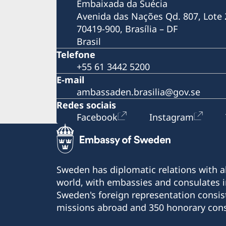
Embaixada da Suécia
acordo para evitar a dupla tributação entre 
Avenida das Nações Qd. 807, Lote 
países
70419-900, Brasília – DF
A Suécia tem um novo Governo
2017-2018: Dois anos de Suécia no Conselho
Brasil
Segurança da ONU
Telefone
Luciadag 2018: Dia de Sankta Lucia na
+55 61 3442 5200
Embaixada da Suécia em Brasília
E-mail
Embaixador da Suécia no Brasil é condecor
ambassaden.brasilia@gov.se
com a Ordem Nacional Barão de Mauá
Redes sociais
Empresas suecas projetam investimentos e
Facebook
Instagram
geração de empregos no Brasil
Diálogos Nórdicos: Gênero e Inclusão nas
Empresas
#Bergman100 no Rio de Janeiro
Pais Presentes: Embaixada da Suécia no Bras
Sweden has diplomatic relations with al
ONU Mulheres inauguram exposição
world, with embassies and consulates i
fotográfica no metrô de Brasília
Sweden's foreign representation consis
Bergman100: Mostra Centenário Ingmar
missions abroad and 350 honorary cons
Bergman chega a São Paulo
Bergman100: Embaixada da Suécia no Brasil