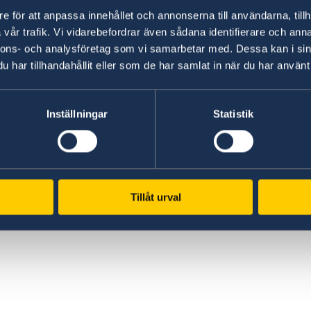
e för att anpassa innehållet och annonserna till användarna, tillh
vår trafik. Vi vidarebefordrar även sådana identifierare och anna
nnons- och analysföretag som vi samarbetar med. Dessa kan i sin
har tillhandahållit eller som de har samlat in när du har använt 
efan
Inställningar
Statistik
Tillåt urval
ª
,
ue