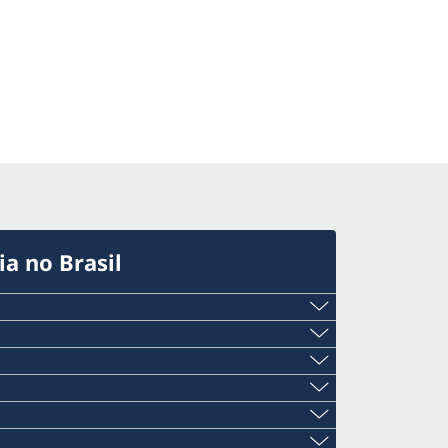
a no Brasil
v.se