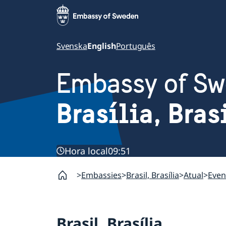
Svenska
English
Português
Embassy of S
Brasília, Bras
Hora local
09:51
Embassies
Brasil, Brasília
Atual
Even
Brasil, Brasília