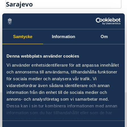
Sarajevo
Contact
Data protection policy
About us
Data protection policy
Data Protection Policy (GDPR)
Current
Samtycke
Information
Om
Data protection policy - Sweden Abroad
Denna webbplats använder cookies
Privacy Policy for Social Media Accounts
Vi använder enhetsidentifierare för att anpassa innehållet
och annonserna till användarna, tillhandahålla funktioner
för sociala medier och analysera vår trafik. Vi
Last updated 14 Oct 2025, 9.38 AM
vidarebefordrar även sådana identifierare och annan
information från din enhet till de sociala medier och
annons- och analysföretag som vi samarbetar med.
Sweden in Bosnia and
Dessa kan i sin tur kombinera informationen med annan
Herzegovina
information som du har tillhandahållit eller som de har
samlat in när du har använt deras tjänster.