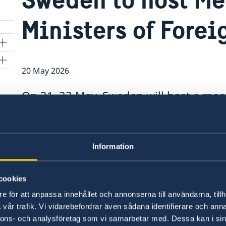
Ministers of Forei
20 May 2026
On 21–22 May, Sweden will host a meet
Foreign Affairs in Helsingborg.
This will be the first time that Sweden has hos
Information
“Hosting a high-level meeting for the Alliance 
ambitions to be an active and constructive NATO 
cookies
Maria Malmer Stenergard.
e för att anpassa innehållet och annonserna till användarna, tillh
vår trafik. Vi vidarebefordrar även sådana identifierare och anna
For more information please see:
nnons- och analysföretag som vi samarbetar med. Dessa kan i sin