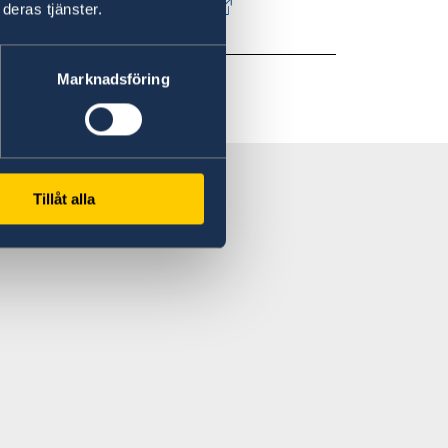
in Sweden - Government.se
deras tjänster.
Marknadsföring
Tillåt alla