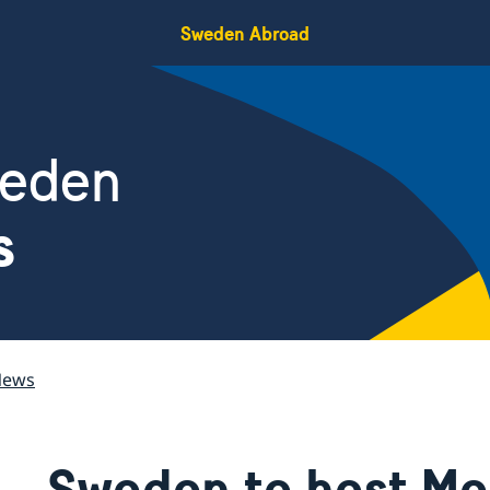
Sweden Abroad
weden
s
News
Sweden to host Me