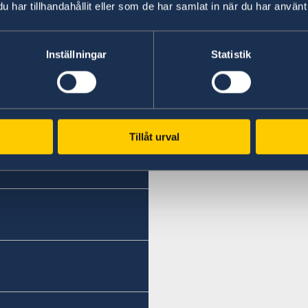
Meeting of NATO Ministers of Foreign Affairs 
har tillhandahållit eller som de har samlat in när du har använt 
Inställningar
Statistik
Last updated 20 May 2026, 2.14 PM
Tillåt urval