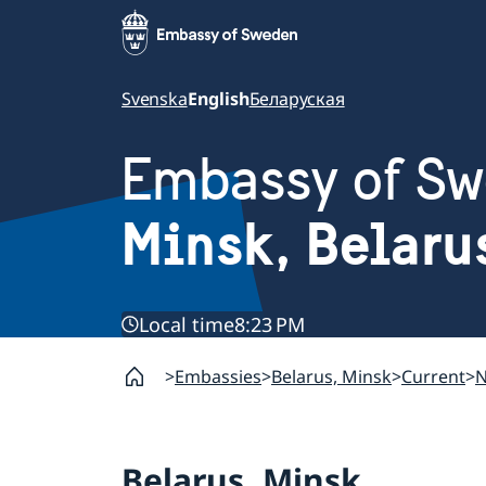
Svenska
English
Беларуская
Embassy of S
Minsk, Belaru
Local time
8:23 PM
Embassies
Belarus, Minsk
Current
Belarus, Minsk