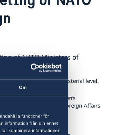
gn
ing of NATO Ministers of
ted a NATO meeting at ministerial level.
Om
is a demonstration of Sweden’s
Ally,” says Minister for Foreign Affairs
andahålla funktioner för
n information från din enhet
 tur kombinera informationen