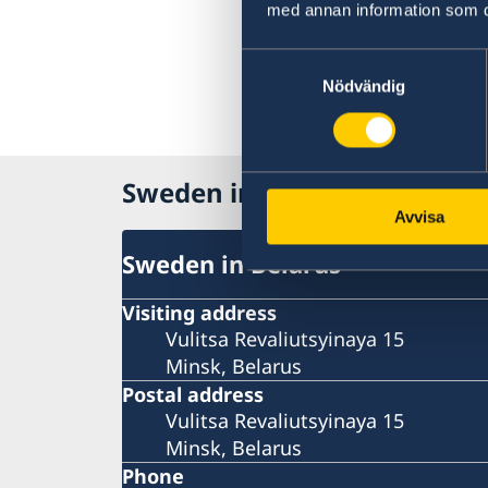
med annan information som du 
Samtyckesval
Nödvändig
Sweden in
Avvisa
Sweden in Belarus
Visiting address
Vulitsa Revaliutsyinaya 15
Minsk, Belarus
Postal address
Vulitsa Revaliutsyinaya 15
Minsk, Belarus
Phone