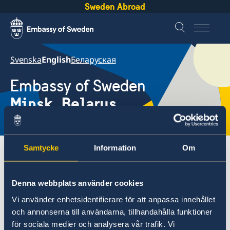
Sweden Abroad
Svenska
English
Беларуская
Embassy of Sweden
Minsk, Belarus
Local time
8:28 AM
Samtycke
Information
Om
Embassies
Belarus, Minsk
Current
News
Denna webbplats använder cookies
Belarus, Minsk
Vi använder enhetsidentifierare för att anpassa innehållet
Contacts & Opening Hours
och annonserna till användarna, tillhandahålla funktioner
News
About us
för sociala medier och analysera vår trafik. Vi