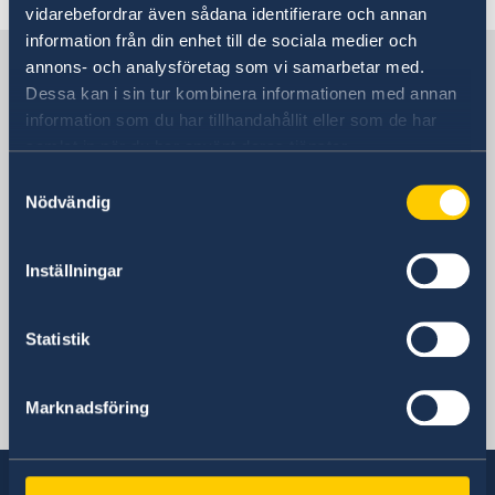
vidarebefordrar även sådana identifierare och annan
Embassy staff
Current
information från din enhet till de sociala medier och
News
Sweden in
annons- och analysföretag som vi samarbetar med.
Dessa kan i sin tur kombinera informationen med annan
information som du har tillhandahållit eller som de har
Sweden in Belarus
samlat in när du har använt deras tjänster.
Samtyckesval
Visiting address
Nödvändig
Vulitsa Revaliutsyinaya 15
Minsk, Belarus
Postal address
Inställningar
Vulitsa Revaliutsyinaya 15
Minsk, Belarus
Statistik
Phone
+375 17 329 17 00
Email
Marknadsföring
ambassaden.minsk@gov.se