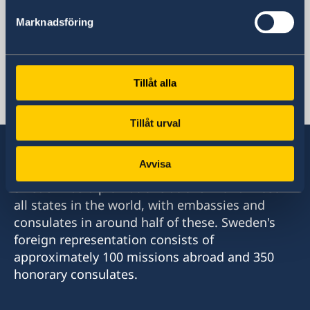
Sweden in Zambia
Marknadsföring
Sweden in Zambia
Tillåt alla
Zambia, Lusaka
Tillåt urval
Avvisa
Sweden has diplomatic relations with almost
all states in the world, with embassies and
consulates in around half of these. Sweden's
foreign representation consists of
approximately 100 missions abroad and 350
honorary consulates.