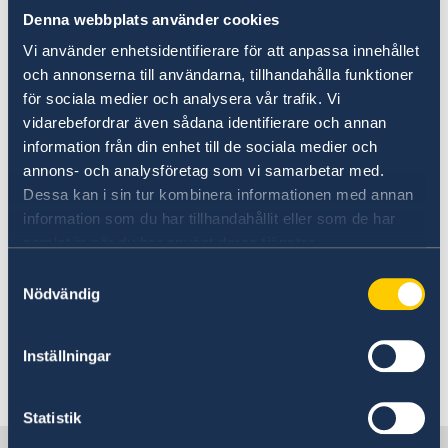
Procurement of Audit Framework Agreement for
Denna webbplats använder cookies
If you want to visit Sweden or the Schengen
Audit Services
See below fees.
area you may need a visa
Vi använder enhetsidentifierare för att anpassa innehållet
Information about Schengen visas
Moving to someone in Sweden
och annonserna till användarna, tillhandahålla funktioner
Type
Cost
Working in Sweden
för sociala medier och analysera vår trafik. Vi
Resident permit, adult
2000 SEK
Studying in Sweden
vidarebefordrar även sådana identifierare och annan
Processing of personal data
Resident permit,
information från din enhet till de sociala medier och
1000 SEK
children below 18 years
annons- och analysföretag som vi samarbetar med.
Work permit
2200 SEK
Dessa kan i sin tur kombinera informationen med annan
Study permit, adult
1500 SEK
information som du har tillhandahållit eller som de har
Study permit, children
samlat in när du har använt deras tjänster.
750 SEK
below 18 years
Samtyckesval
D-visa
60 EURO
Nödvändig
Inställningar
Last updated 28 Sep 2022, 4.03 PM
Statistik