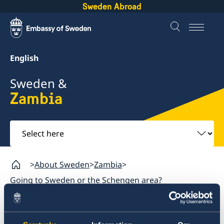
Sweden Abroad
English
Sweden &
Zambia
Select
here
About Sweden
Zambia
Going to Sweden or the Schengen area?
Zambia