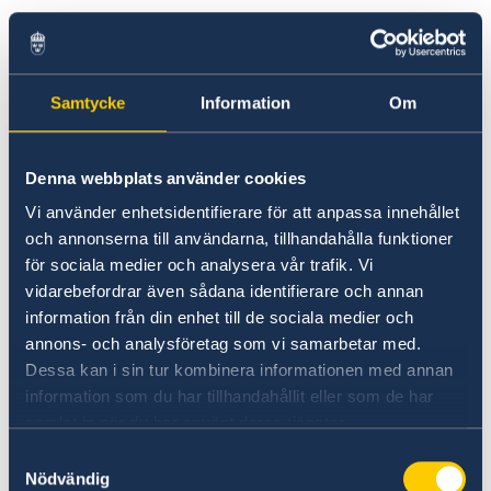
Going to Sweden?
Visiting Sweden
Visiting Sweden
Studying in Sweden
Working in Sweden
If you want to visit Sweden for less than 90
Samtycke
Information
Om
Moving to someone in Sweden
days, you need a Schengen visa. If you want to
GDPR request
visit for more than 90 days, you need a visitor's
Business and trade with Sweden
permit.
Denna webbplats använder cookies
Vi använder enhetsidentifierare för att anpassa innehållet
More information is available at
och annonserna till användarna, tillhandahålla funktioner
för sociala medier och analysera vår trafik. Vi
visiting Sweden.
vidarebefordrar även sådana identifierare och annan
information från din enhet till de sociala medier och
annons- och analysföretag som vi samarbetar med.
Dessa kan i sin tur kombinera informationen med annan
information som du har tillhandahållit eller som de har
samlat in när du har använt deras tjänster.
Samtyckesval
Nödvändig