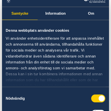
Entry/Exit System (EES)
Visit Sweden for up to 90 days
Fees
Samtycke
Information
Om
Important update for non-EU nationals
Appeals
travelling for a short stay to 29
Beware of false agents
Entry/Exit System (EES)
European countries
Denna webbplats använder cookies
Moving to someone in Sweden
Vi använder enhetsidentifierare för att anpassa innehållet
Working in Sweden
As of 12 October 2025, the Entry/Exit System
och annonserna till användarna, tillhandahålla funktioner
Studying in Sweden
will gradually record:
för sociala medier och analysera vår trafik. Vi
Frequently asked questions
Visit Sweden for more than 90 days
vidarebefordrar även sådana identifierare och annan
data from the travel document
Processing of personal data
information från din enhet till de sociala medier och
travel dates
annons- och analysföretag som vi samarbetar med.
biometric data
Dessa kan i sin tur kombinera informationen med annan
information som du har tillhandahållit eller som de har
In line with EU data protection rules.
samlat in när du har använt deras tjänster.
Samtyckesval
Learn more about the EES:
Nödvändig
https://travel-europe.europa.eu(opens in a new