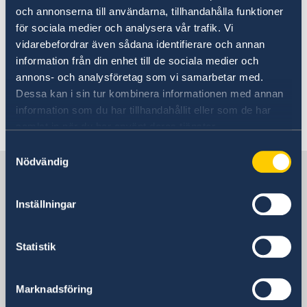
Going to Sweden?
och annonserna till användarna, tillhandahålla funktioner
Going to Sweden
för sociala medier och analysera vår trafik. Vi
Visit Sweden for up to 90 days
vidarebefordrar även sådana identifierare och annan
Fees
Moving to someone in Sweden
Here you can find information on how
information från din enhet till de sociala medier och
Appeals
Working in Sweden
annons- och analysföretag som vi samarbetar med.
and when to approach the Embassy
Beware of false agents
Studying in Sweden
Dessa kan i sin tur kombinera informationen med annan
Entry/Exit System (EES)
Frequently asked questions
regarding Schengen visas and other
information som du har tillhandahållit eller som de har
Visit Sweden for more than 90 days
migration matters.
samlat in när du har använt deras tjänster.
Processing of personal data
Samtyckesval
Nödvändig
Sweden in Saudi Arabia
Inställningar
Sweden's mission
Statistik
Saudi Arabia, Riyadh
Marknadsföring