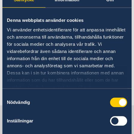
Going to Sweden?
Visiting Sweden
Visiting Sweden
Moving to someone in Sweden
Denna webbplats använder cookies
Working in Sweden
On the left column you will find
Vi använder enhetsidentifierare för att anpassa innehållet
Studying in Sweden
information on how to travel to
och annonserna till användarna, tillhandahålla funktioner
Bring a pet to Sweden
Sweden, be it as a tourist, for work,
för sociala medier och analysera vår trafik. Vi
vidarebefordrar även sådana identifierare och annan
studies or permanent residence.
information från din enhet till de sociala medier och
annons- och analysföretag som vi samarbetar med.
No local information is currently available.
Dessa kan i sin tur kombinera informationen med annan
Please contact the Embassy for information on
information som du har tillhandahållit eller som de har
any local conditions. A link to the Embassy is
samlat in när du har använt deras tjänster.
found at the bottom of the page.
Samtyckesval
Nödvändig
Sweden in Mexico
Inställningar