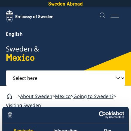
Sweden Abroad
English
Sweden &
Mexico
Select
here
About Sweden
Mexico
Going to Sweden?
Visiting Sweden
Mexico
Samtycke
Information
Om