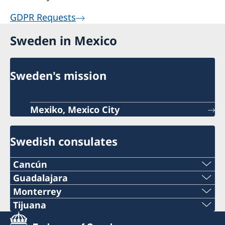
GDPR Requests
Sweden in Mexico
Sweden's mission
Mexiko, Mexico City
Swedish consulates
Cancún
Guadalajara
Katia Vara
Monterrey
Honorärkonsul
Carl Swartz
Tijuana
Utnämnd honorärkonsul
Norma Cerros
Grupo Cancun