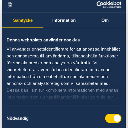
Universities in Sweden
Samtycke
Information
Om
Studyinsweden.se is the official resource on
higher education in Sweden for international
students.
Denna webbplats använder cookies
Vi använder enhetsidentifierare för att anpassa innehållet
Study in Sweden
och annonserna till användarna, tillhandahålla funktioner
för sociala medier och analysera vår trafik. Vi
vidarebefordrar även sådana identifierare och annan
information från din enhet till de sociala medier och
annons- och analysföretag som vi samarbetar med.
Dessa kan i sin tur kombinera informationen med annan
information som du har tillhandahållit eller som de har
samlat in när du har använt deras tjänster.
Report to the MFA
Samtyckesval
Nödvändig
If you have a complaint or suspect criminal