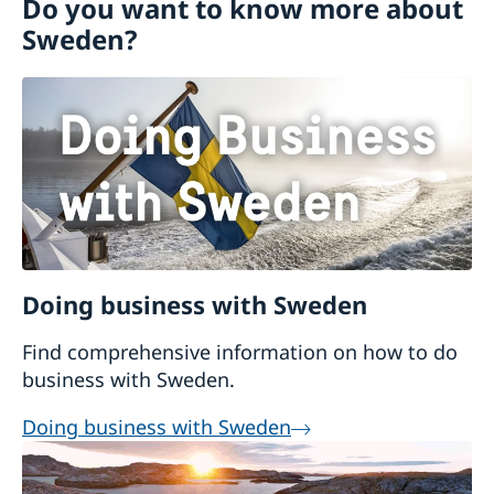
Do you want to know more about
Visiting Sweden
Sweden?
Moving to someone in Sweden
Working in Sweden
Studying in Sweden
Bring a pet to Sweden
Doing business with Sweden
Find comprehensive information on how to do
business with Sweden.
Doing business with Sweden