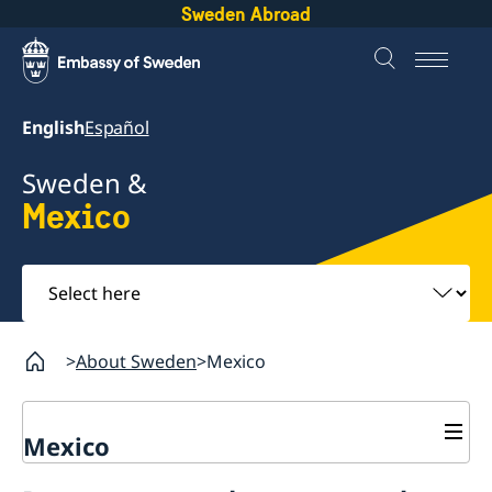
Sweden Abroad
English
Español
Sweden &
Mexico
Select
here
About Sweden
Mexico
Mexico
Going to Sweden?