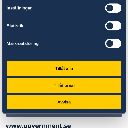
offences or irregularities related to the Swedish
Inställningar
Foreign Service’s activities, please report these
to the Ministry for Foreign Affairs.
Statistik
File a complaint against the Swedish
Foreign Service
Marknadsföring
Report suspicions of a crime or other
irregularities
Tillåt alla
Tillåt urval
Avvisa
www.government.se